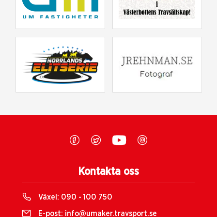
Kontakta oss
Växel:
090 - 100 750
E-post:
info@umaker.travsport.se