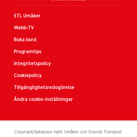
STL Umåker
Webb-TV
Boka bord
Programtips
Integritetspolicy
Cookiepolicy
Tillgänglighetsredogörelse
Ändra cookie-inställningar
Copyright/database right, Umåker och Svensk Travsport.