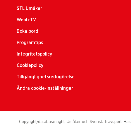
STL Umåker
Webb-TV
Boka bord
Programtips
Integritetspolicy
Cookiepolicy
Tillgänglighetsredogörelse
Ändra cookie-inställningar
Copyright/database right, Umåker och Svensk Travsport. Hästs