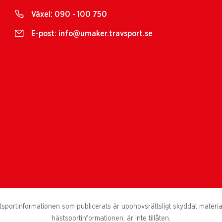
Växel:
090 - 100 750
E-post:
info@umaker.travsport.se
portinformationen som publicerats är upphovsrättsligt skyddat material. 
hästsportinformationen, är inte tillåten.