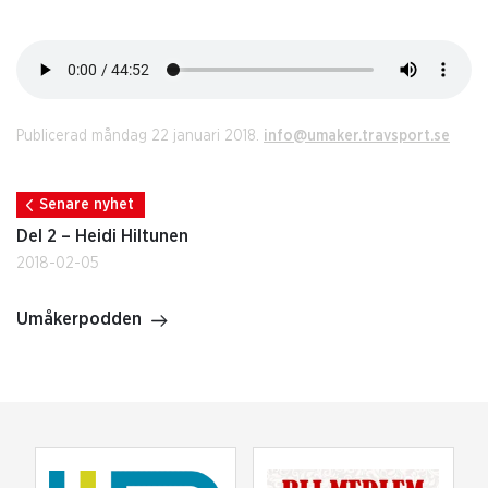
Publicerad måndag 22 januari 2018.
info@umaker.travsport.se
Senare nyhet
Del 2 – Heidi Hiltunen
2018-02-05
Umåkerpodden