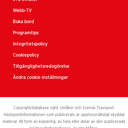
Webb-TV
Boka bord
Programtips
Integritetspolicy
Cookiepolicy
Tillgänglighetsredogörelse
Ändra cookie-inställningar
Copyright/database right, Umåker och Svensk Travsport.
Hästsportinformationen som publicerats är upphovsrättsligt skyddat
material. All form av kopiering, av hela eller delar av den publicerade