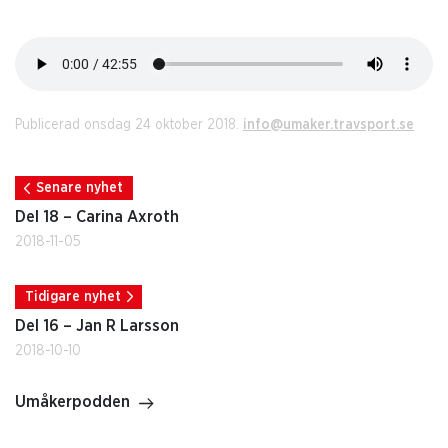
Publicerad onsdag 24 oktober 2018.
info@umaker.travsport.se
Senare nyhet
Del 18 – Carina Axroth
2018-11-05
Tidigare nyhet
Del 16 – Jan R Larsson
2018-10-10
Umåkerpodden