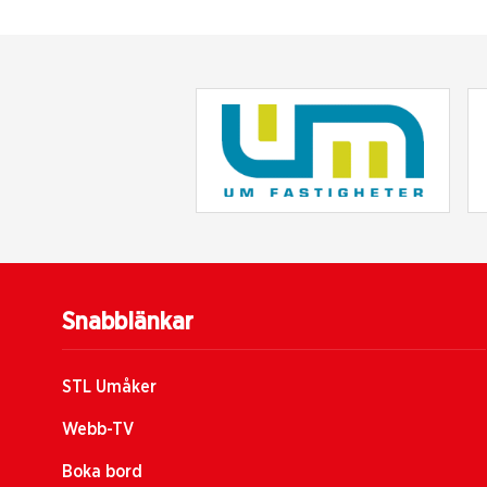
Snabblänkar
STL Umåker
Webb-TV
Boka bord