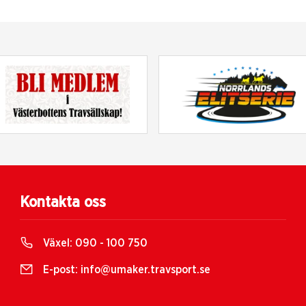
Kontakta oss
Växel:
090 - 100 750
E-post:
info@umaker.travsport.se