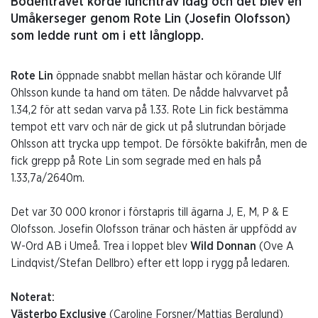
Bodentravet körde lunchtrav idag och det blev en
Umåkerseger genom Rote Lin (Josefin Olofsson)
som ledde runt om i ett långlopp.
Rote Lin
öppnade snabbt mellan hästar och körande Ulf
Ohlsson kunde ta hand om täten. De nådde halvvarvet på
1.34,2 för att sedan varva på 1.33. Rote Lin fick bestämma
tempot ett varv och när de gick ut på slutrundan började
Ohlsson att trycka upp tempot. De försökte bakifrån, men de
fick grepp på Rote Lin som segrade med en hals på
1.33,7a/2640m.
Det var 30 000 kronor i förstapris till ägarna J, E, M, P & E
Olofsson. Josefin Olofsson tränar och hästen är uppfödd av
W-Ord AB i Umeå. Trea i loppet blev
Wild Donnan
(Ove A
Lindqvist/Stefan Dellbro) efter ett lopp i rygg på ledaren.
Noterat:
Västerbo Exclusive
(Caroline Forsner/Mattias Berglund)