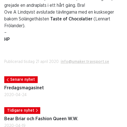
grejade en andraplats i ett hårt gäng. Bra!
Ove A Lindqvist avslutade tävlingarna med en kuskseger
bakom Solängethästen
Taste of Chocolatier
(Lennart
Frölander).
–
HP
Publicerad tisdag 21 april 2020.
info@umaker.travsport.se
Senare nyhet
Fredagsmagasinet
2020-04-24
Tidigare nyhet
Bear Briar och Fashion Queen W.W.
2020-04-19