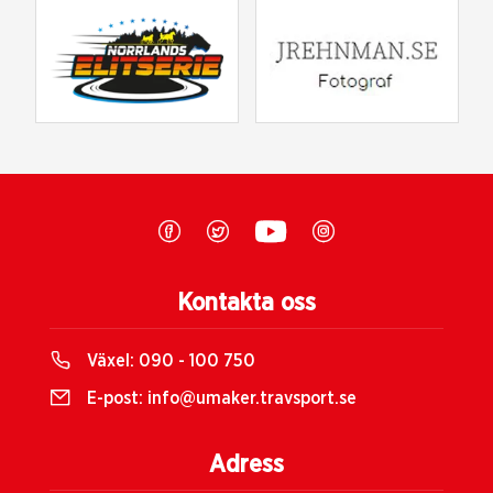
Kontakta oss
Växel:
090 - 100 750
E-post:
info@umaker.travsport.se
Adress