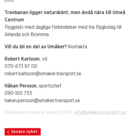
m.m.
Travbanan ligger naturskönt, men ändå nära till Umeå
Centrum
Flygplats med dagliga förbindelser med tre flygbolag till
Arlanda och Bromma.
Vill du bli en del av Umåker?
Kontakta
Robert Karlsson
, vd
070-673 97 00
robert.karlsson@umaker.travsport.se
Håkan Persson
, sportschef
090-100 755
hakan.persson@umaker.travsport.se
Publicerad onsdag 19 augusti 2020.
info@umaker.travsport.se
Senare nyhet