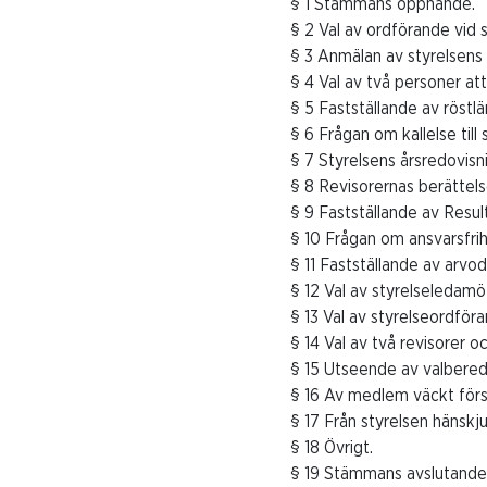
§ 1 Stämmans öppnande.
§ 2 Val av ordförande vid
§ 3 Anmälan av styrelsens
§ 4 Val av två personer at
§ 5 Fastställande av röstl
§ 6 Frågan om kallelse till
§ 7 Styrelsens årsredovisn
§ 8 Revisorernas berättels
§ 9 Fastställande av Result
§ 10 Frågan om ansvarsfrih
§ 11 Fastställande av arvod
§ 12 Val av styrelseledamö
§ 13 Val av styrelseordföra
§ 14 Val av två revisorer o
§ 15 Utseende av valberedn
§ 16 Av medlem väckt försl
§ 17 Från styrelsen hänskju
§ 18 Övrigt.
§ 19 Stämmans avslutande