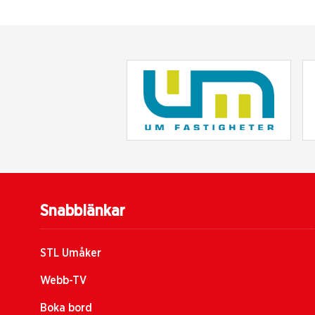
Snabblänkar
STL Umåker
Webb-TV
Boka bord