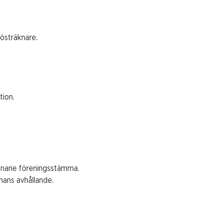
rösträknare.
tion.
dinarie föreningsstämma.
mans avhållande.