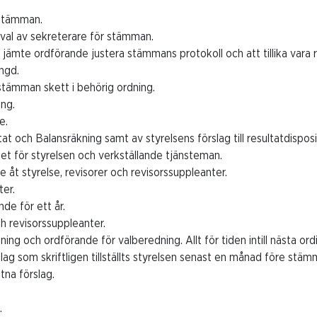
 stämman.
 val av sekreterare för stämman.
t jämte ordförande justera stämmans protokoll och att tillika vara 
ängd.
 stämman skett i behörig ordning.
ing.
e.
at och Balansräkning samt av styrelsens förslag till resultatdisposi
et för styrelsen och verkställande tjänsteman.
e åt styrelse, revisorer och revisorssuppleanter.
ter.
nde för ett år.
ch revisorssuppleanter.
ing och ordförande för valberedning. Allt för tiden intill nästa or
ag som skriftligen tillställts styrelsen senast en månad före stäm
tna förslag.
.