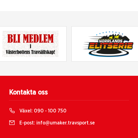
Kontakta oss
Växel:
090 - 100 750
E-post:
info@umaker.travsport.se