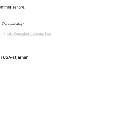
kommer senare.
 Travsällskap
020.
info@umaker.travsport.se
 i USA-stjärnan