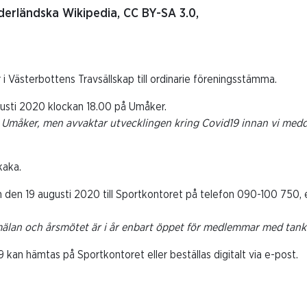
erländska Wikipedia, CC BY-SA 3.0,
 Västerbottens Travsällskap till ordinarie föreningsstämma.
gusti 2020 klockan 18.00 på Umåker.
å Umåker, men avvaktar utvecklingen kring Covid19 innan vi meddel
kaka.
den 19 augusti 2020 till Sportkontoret på telefon 090-100 750, e
mälan och årsmötet är i år enbart öppet för medlemmar med tank
 kan hämtas på Sportkontoret eller beställas digitalt via e-post.