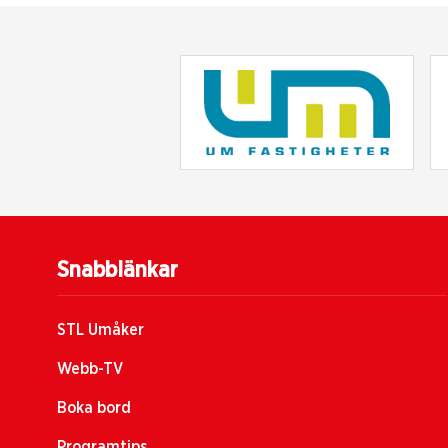
Snabblänkar
STL Umåker
Webb-TV
Boka bord
Programtips