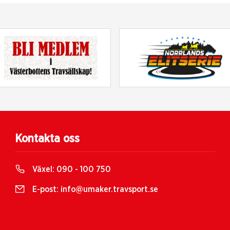
Kontakta oss
Växel:
090 - 100 750
E-post:
info@umaker.travsport.se