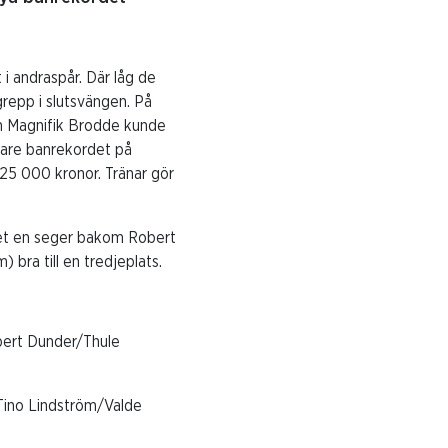
i andraspår. Där låg de
grepp i slutsvängen. På
n Magnifik Brodde kunde
igare banrekordet på
 25 000 kronor. Tränar gör
et en seger bakom Robert
bra till en tredjeplats.
ert Dunder/Thule
Tino Lindström/Valde