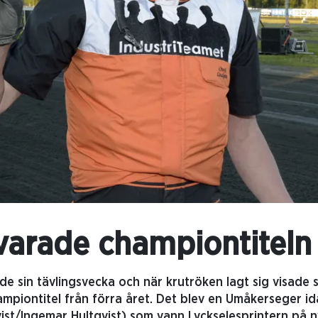
varade championtiteln
de sin tävlingsvecka och när krutröken lagt sig visade s
mpiontitel från förra året. Det blev en Umåkerseger id
st/Ingemar Hultqvist) som vann Lyckselesprintern på 