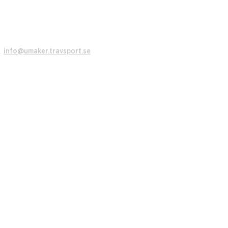
0.
info@umaker.travsport.se