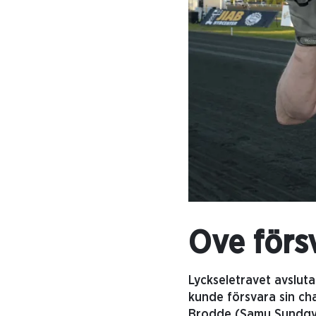
Ove förs
Lyckseletravet avsluta
kunde försvara sin cha
Brodde (Samu Sundqvi