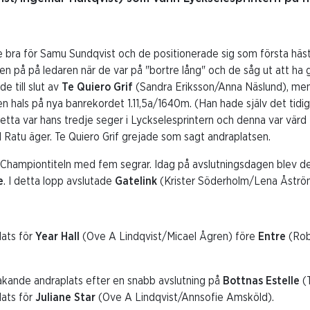
bra för Samu Sundqvist och de positionerade sig som första häst 
ssen på på ledaren när de var på "bortre lång" och de såg ut att ha 
 till slut av
Te Quiero Grif
(Sandra Eriksson/Anna Näslund), me
 en hals på nya banrekordet 1.11,5a/1640m. (Han hade själv det tid
Detta var hans tredje seger i Lyckselesprintern och denna var värd
l Ratu äger. Te Quiero Grif grejade som sagt andraplatsen.
Championtiteln med fem segrar. Idag på avslutningsdagen blev d
e
. I detta lopp avslutade
Gatelink
(Krister Söderholm/Lena Åström) 
lats för
Year Hall
(Ove A Lindqvist/Micael Ågren) före
Entre
(Rob
kande andraplats efter en snabb avslutning på
Bottnas Estelle
(
lats för
Juliane Star
(Ove A Lindqvist/Annsofie Amsköld).