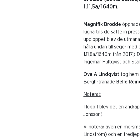
1.11,5a/1640m.
Magnifik Brodde
öppnade 
lugna tills de satte in pre
upploppet blev de utmanade
hålla undan till seger med
1.11,8a/1640m från 2017.) 
Ingemar Hultqvist och Stal
Ove A Lindqvist
tog hem 
Bergh-tränade
Belle Rein
Noterat:
I lopp 1 blev det en andrap
Jonsson).
Vi noterar även en mersma
Lindström) och en tredjep