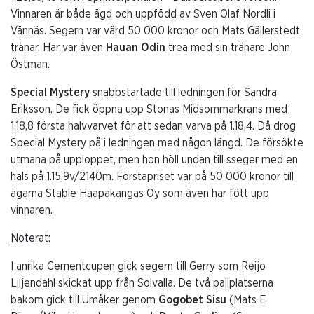
Vinnaren är både ägd och uppfödd av Sven Olaf Nordli i
Vännäs. Segern var värd 50 000 kronor och Mats Gällerstedt
tränar. Här var även
Hauan Odin
trea med sin tränare John
Östman.
Special Mystery
snabbstartade till ledningen för Sandra
Eriksson. De fick öppna upp Stonas Midsommarkrans med
1.18,8 första halvvarvet för att sedan varva på 1.18,4. Då drog
Special Mystery på i ledningen med någon längd. De försökte
utmana på upploppet, men hon höll undan till sseger med en
hals på 1.15,9v/2140m. Förstapriset var på 50 000 kronor till
ägarna Stable Haapakangas Oy som även har fött upp
vinnaren.
Noterat:
I anrika Cementcupen gick segern till Gerry som Reijo
Liljendahl skickat upp från Solvalla. De två pallplatserna
bakom gick till Umåker genom
Gogobet Sisu
(Mats E