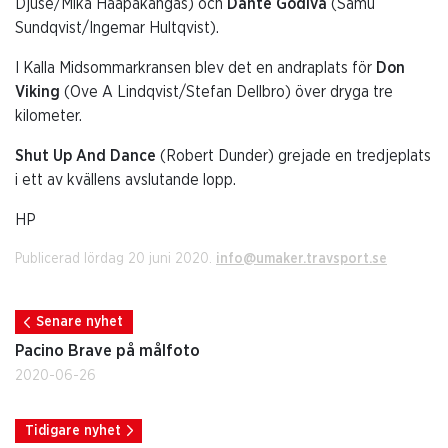
Djuse/Mika Haapakangas) och
Dante Godiva
(Samu
Sundqvist/Ingemar Hultqvist).
I Kalla Midsommarkransen blev det en andraplats för
Don
Viking
(Ove A Lindqvist/Stefan Dellbro) över dryga tre
kilometer.
Shut Up And Dance
(Robert Dunder) grejade en tredjeplats
i ett av kvällens avslutande lopp.
HP
Publicerad lördag 20 juni 2020.
info@umaker.travsport.se
Senare nyhet
Pacino Brave på målfoto
2020-06-26
Tidigare nyhet