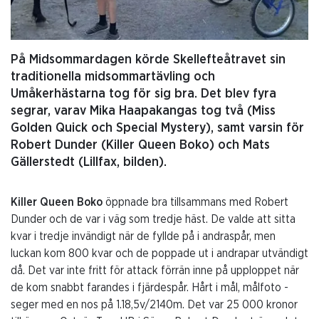
På Midsommardagen körde Skellefteåtravet sin
traditionella midsommartävling och
Umåkerhästarna tog för sig bra. Det blev fyra
segrar, varav Mika Haapakangas tog två (Miss
Golden Quick och Special Mystery), samt varsin för
Robert Dunder (Killer Queen Boko) och Mats
Gällerstedt (Lillfax, bilden).
Killer Queen Boko
öppnade bra tillsammans med Robert
Dunder och de var i väg som tredje häst. De valde att sitta
kvar i tredje invändigt när de fyllde på i andraspår, men
luckan kom 800 kvar och de poppade ut i andrapar utvändigt
då. Det var inte fritt för attack förrän inne på upploppet när
de kom snabbt farandes i fjärdespår. Hårt i mål, målfoto -
seger med en nos på 1.18,5v/2140m. Det var 25 000 kronor