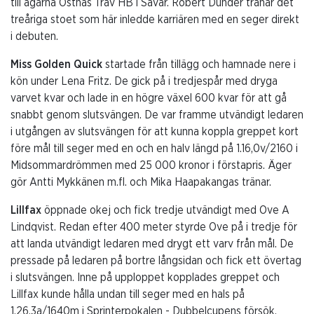
till ägarna Ostnäs Trav HB i Sävar. Robert Dunder tränar det
treåriga stoet som här inledde karriären med en seger direkt
i debuten.
Miss Golden Quick
startade från tillägg och hamnade nere i
kön under Lena Fritz. De gick på i tredjespår med dryga
varvet kvar och lade in en högre växel 600 kvar för att gå
snabbt genom slutsvängen. De var framme utvändigt ledaren
i utgången av slutsvängen för att kunna koppla greppet kort
före mål till seger med en och en halv längd på 1.16,0v/2160 i
Midsommardrömmen med 25 000 kronor i förstapris. Äger
gör Antti Mykkänen m.fl. och Mika Haapakangas tränar.
Lillfax
öppnade okej och fick tredje utvändigt med Ove A
Lindqvist. Redan efter 400 meter styrde Ove på i tredje för
att landa utvändigt ledaren med drygt ett varv från mål. De
pressade på ledaren på bortre långsidan och fick ett övertag
i slutsvängen. Inne på upploppet kopplades greppet och
Lillfax kunde hålla undan till seger med en hals på
1.26,3a/1640m i Sprinterpokalen - Dubbelcupens försök.