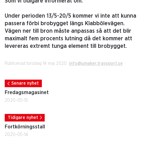
Som vi tidigare informerat om:
Under perioden 13/5-20/5 kommer vi inte att kunna
passera förbi brobygget längs Klabbölevägen.
Vägen ner till bron måste anpassas så att det blir
maximalt fem procents lutning då det kommer att
levereras extremt tunga element till brobygget.
Publicerad torsdag 14 maj 2020.
info@umaker.travsport.se
Senare nyhet
Fredagsmagasinet
2020-05-15
Tidigare nyhet
Fortkörningsstall
2020-05-14