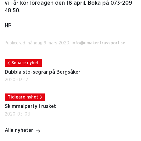
vi i år kör lördagen den 18 april. Boka på 073-209
48 50.
HP
Publicerad måndag 9 mars 2020.
info@umaker.travsport.se
Senare nyhet
Dubbla sto-segrar på Bergsåker
2020-03-12
Tidigare nyhet
Skimmelparty i rusket
2020-03-08
Alla nyheter