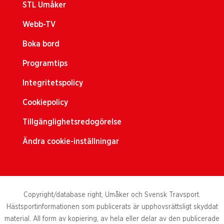
STL Umåker
Webb-TV
Boka bord
Programtips
Integritetspolicy
Cookiepolicy
Tillgänglighetsredogörelse
Ändra cookie-inställningar
Copyright/database right, Umåker och Svensk Travsport.
Hästsportinformationen som publicerats är upphovsrättsligt skyddat
material. All form av kopiering, av hela eller delar av den publicerade