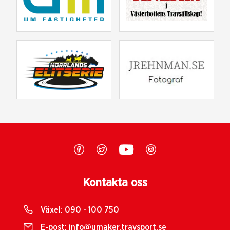
Kontakta oss
Växel:
090 - 100 750
E-post:
info@umaker.travsport.se