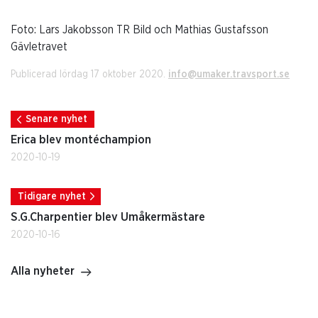
Foto: Lars Jakobsson TR Bild och Mathias Gustafsson
Gävletravet
Publicerad lördag 17 oktober 2020.
info@umaker.travsport.se
Senare nyhet
Erica blev montéchampion
2020-10-19
Tidigare nyhet
S.G.Charpentier blev Umåkermästare
2020-10-16
Alla nyheter