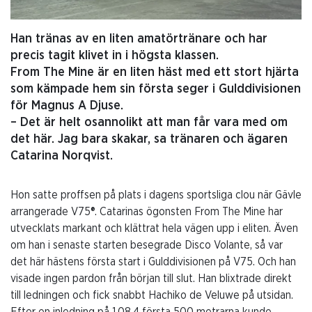
Han tränas av en liten amatörtränare och har
precis tagit klivet in i högsta klassen.
From The Mine är en liten häst med ett stort hjärta
som kämpade hem sin första seger i Gulddivisionen
för Magnus A Djuse.
– Det är helt osannolikt att man får vara med om
det här. Jag bara skakar, sa tränaren och ägaren
Catarina Norqvist.
Hon satte proffsen på plats i dagens sportsliga clou när Gävle
arrangerade V75®. Catarinas ögonsten From The Mine har
utvecklats markant och klättrat hela vägen upp i eliten. Även
om han i senaste starten besegrade Disco Volante, så var
det här hästens första start i Gulddivisionen på V75. Och han
visade ingen pardon från början till slut. Han blixtrade direkt
till ledningen och fick snabbt Hachiko de Veluwe på utsidan.
Efter en inledning på 1.08,4 första 500 metrarna kunde