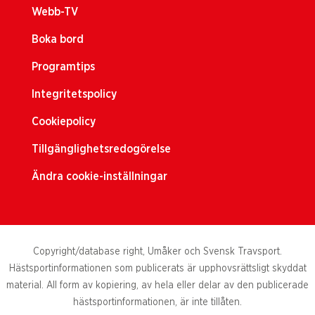
Webb-TV
Boka bord
Programtips
Integritetspolicy
Cookiepolicy
Tillgänglighetsredogörelse
Ändra cookie-inställningar
Copyright/database right, Umåker och Svensk Travsport.
Hästsportinformationen som publicerats är upphovsrättsligt skyddat
material. All form av kopiering, av hela eller delar av den publicerade
hästsportinformationen, är inte tillåten.