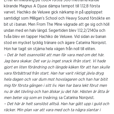
körande Magnus A Djuse dämpa tempot till 1.12,8 första
varvet. Hachiko de Veluwe gick närkamp in på upploppet
samtidigt som Milligan’s School och Heavy Sound försökte en
bit ut i banan. Men From The Mine vägrade att ge sig och höll
undan med en halv längd. Segertiden blev 1.12,2/2140a och
tvåa blev en tapper Hachiko de Veluwe. Vid sidan av banan
stod en mycket lycklig tränare och ägare Catarina Norqvist.
Hon har tagit sin stjärna hela vägen från noll till eliten.
– Det är helt osannolikt att man får vara med om det här.
Jag bara skakar. Det var ju inget snack ifrån start. Vi hade
gjort en liten förändring och längde käken för att han skulle
vara förbättrad från start. Han har varit riktigt jävla dryg
hela dagen och var dum mot hovslagaren och han har bitit
mig för första gången i sitt liv. Han har bara lekt förut men
nu är det tävling och han älskar ju det här. Hästen är åtta år
men beter sig som en treåring
, sa Catarina Norqvist.
– Det här är helt sanslöst alltså. Han har gått upp i guld och
räcker. Min plan var att vara med och ta några slantar i