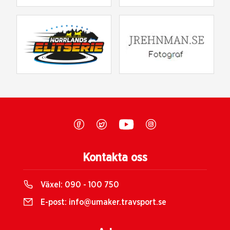
Kontakta oss
Växel:
090 - 100 750
E-post:
info@umaker.travsport.se