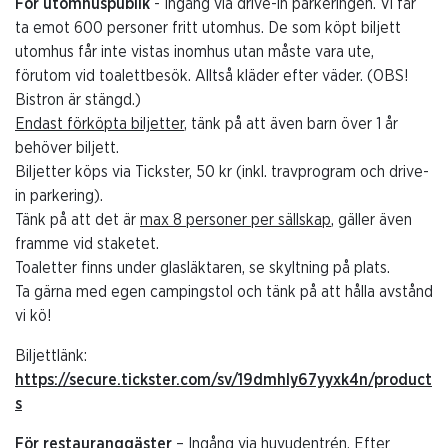
För utomhuspublik
- Ingång via drive-in parkeringen. Vi får
ta emot 600 personer fritt utomhus. De som köpt biljett
utomhus får inte vistas inomhus utan måste vara ute,
förutom vid toalettbesök. Alltså kläder efter väder. (OBS!
Bistron är stängd.)
Endast förköpta biljetter
, tänk på att även barn över 1 år
behöver biljett.
Biljetter köps via Tickster, 50 kr (inkl. travprogram och drive-
in parkering).
Tänk på att det är
max 8 personer per sällskap
, gäller även
framme vid staketet.
Toaletter finns under glasläktaren, se skyltning på plats.
Ta gärna med egen campingstol och tänk på att hålla avstånd
vi kö!
Biljettlänk:
https://secure.tickster.com/sv/19dmhly67yyxk4n/product
s
För restauranggäster
– Ingång via huvudentrén. Efter