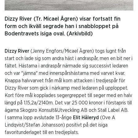
Dizzy River (Tr. Micael Ågren) visar fortsatt fin
form och ikväll segrade han i snabbloppet på
Bodentravets isiga oval. (Arkivbild)
Dizzy River
(Jenny Engfors/Micael Ågren) togs lugnt från
start och lade sig som andra häst i andraspår, men en bit ner i
fältet. Hästarna i andraspår närmade sig successivt ledaren
och var "jämna" med innerspårshästarna med varvet kvar.
Knappa halvvarvet från mål kom attacken i tredjespår för
Dizzy River som gick i närkamp med ledaren på upploppet.
Kort före mål kopplades segergreppet till seger med en halv
längd på 1.15,2a/2140m. Det var 25 000 kronor i förstapris till
ägarna Skogsro Konsult&Utveckling AB och Stall Label AB.
I samma lopp avslutade 13-årige
Elit Håleryd
(Ove A
Lindqvist/Stefan Johansson) positivt på det isiga
favoritunderlaget till en tredjeplats.