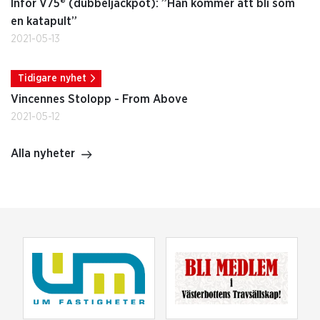
Inför V75® (dubbeljackpot): ”Han kommer att bli som
en katapult”
2021-05-13
Tidigare nyhet
Vincennes Stolopp - From Above
2021-05-12
Alla nyheter