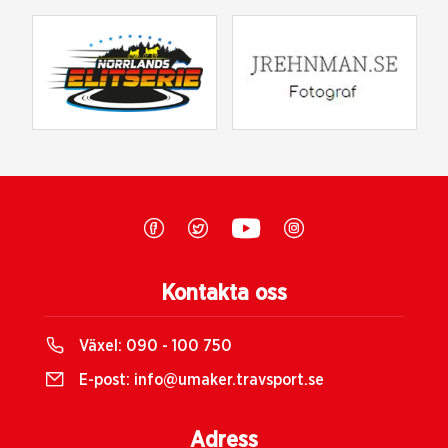
Kontakta oss
Växel:
090 - 100 750
E-post:
info@umaker.travsport.se
Adress