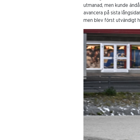
utmanad, men kunde ändå hå
avancera på sista långsidan
men blev först utvändigt h