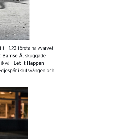
ill 1.23 första halvvarvet
r.
Bamse Å.
skuggade
ikväll.
Let it Happen
redjespår i slutsvängen och