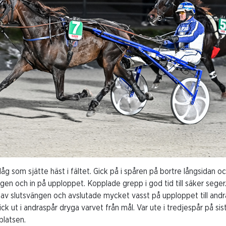
 låg som sjätte häst i fältet. Gick på i spåren på bortre långsidan 
en och in på upploppet. Kopplade grepp i god tid till säker seger
en av slutsvängen och avslutade mycket vasst på upploppet till and
ck ut i andraspår dryga varvet från mål. Var ute i tredjespår på s
eplatsen.