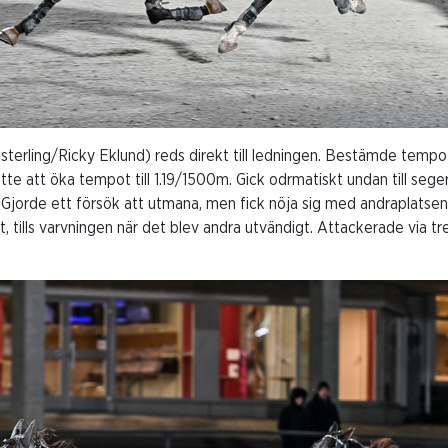
terling/Ricky Eklund) reds direkt till ledningen. Bestämde tempot t
tte att öka tempot till 1.19/1500m. Gick odrmatiskt undan till sege
 Gjorde ett försök att utmana, men fick nöja sig med andraplatsen 
gt, tills varvningen när det blev andra utvändigt. Attackerade via t