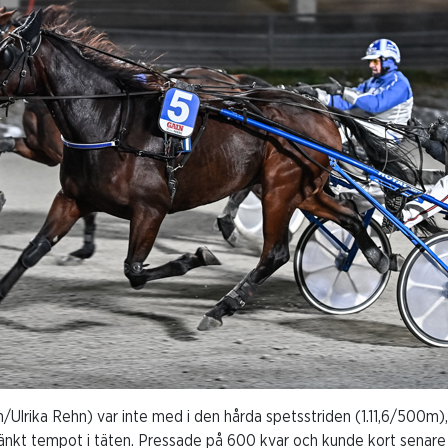
/Ulrika Rehn) var inte med i den hårda spetsstriden (1.11,6/500m),
sänkt tempot i täten. Pressade på 600 kvar och kunde kort senare