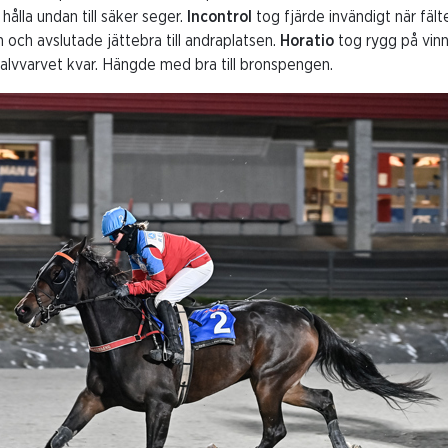
lla undan till säker seger.
Incontrol
tog fjärde invändigt när fäl
 och avslutade jättebra till andraplatsen.
Horatio
tog rygg på vinn
alvvarvet kvar. Hängde med bra till bronspengen.