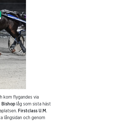
och kom flygandes via
.
Bishop
låg som sista häst
raplatsen.
Firstclass U.M.
ista långsidan och genom