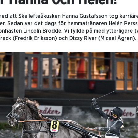
ör Hanna och Helén!
med att Skellefteåkusken Hanna Gustafsson tog karriär
er. Sedan var det dags för hemmatränaren Helén Persso
nhästen Lincoln Brodde. Vi fyllde på med ytterligare
Track (Fredrik Eriksson) och Dizzy River (Micael Ågren).