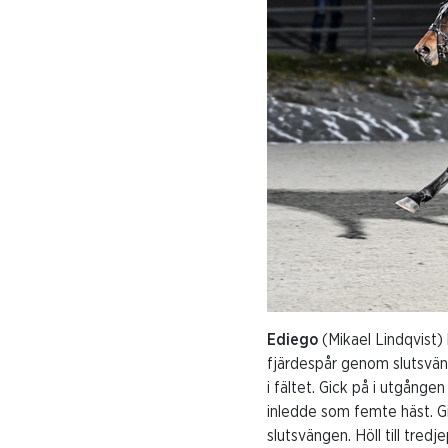
Ediego
(Mikael Lindqvist)
fjärdespår genom slutsväng
i fältet. Gick på i utgång
inledde som femte häst. Gi
slutsvängen. Höll till tredj