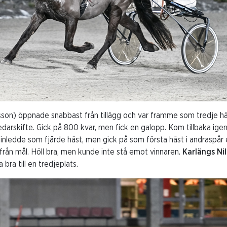
on) öppnade snabbast från tillägg och var framme som tredje häst
ledarskifte. Gick på 800 kvar, men fick en galopp. Kom tillbaka ige
inledde som fjärde häst, men gick på som första häst i andraspår 
 från mål. Höll bra, men kunde inte stå emot vinnaren.
Karlängs Nil
bra till en tredjeplats.