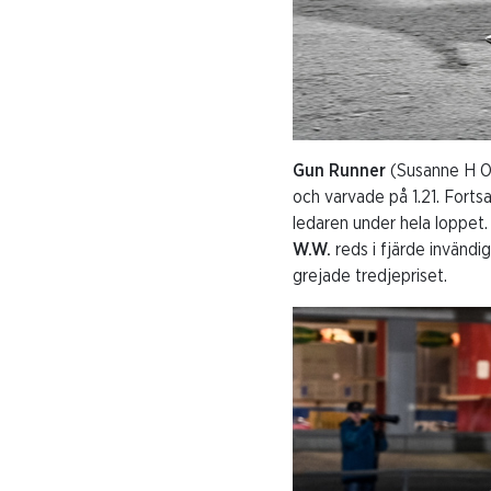
Gun Runner
(Susanne H Os
och varvade på 1.21. Fortsa
ledaren under hela loppet.
W.W.
reds i fjärde invändi
grejade tredjepriset.