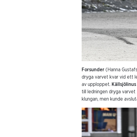
Forsunder
(Hanna Gustafss
dryga varvet kvar vid ett 
av upploppet.
Källsjölinus
till ledningen dryga varvet
klungan, men kunde avsluta 