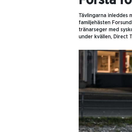
Första f
Tävlingarna inleddes 
familjehästen Forsund
tränarseger med sysko
under kvällen, Direct 