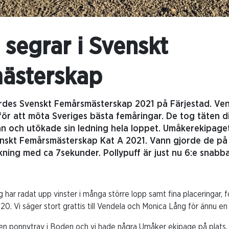
 segrar i Svenskt
ästerskap
rdes Svenskt Femårsmästerskap 2021 på Färjestad. Ve
för att möta Sveriges bästa femåringar. De tog täten di
n och utökade sin ledning hela loppet. Umåkerekipage
nskt Femårsmästerskap Kat A 2021. Vann gjorde de på 
ning med ca 7sekunder. Pollypuff är just nu 6:e snabba
 har radat upp vinster i många större lopp samt fina placeringar, 
. Vi säger stort grattis till Vendela och Monica Lång för ännu en 
en ponnytrav i Boden och vi hade några Umåker ekipage på plats. 