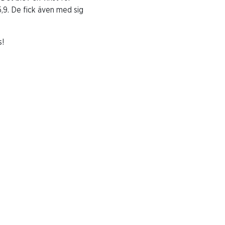
,9. De fick även med sig
s!