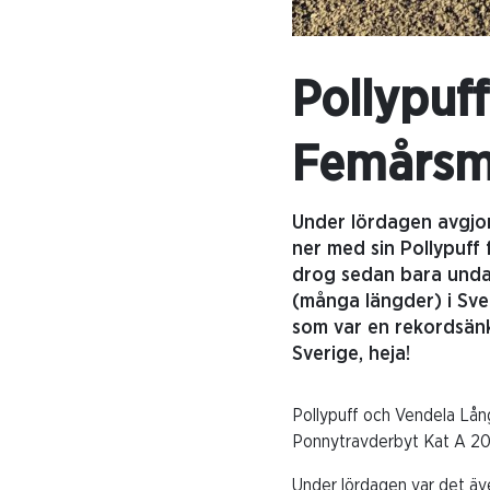
Pollypuff
Femårsm
Under lördagen avgjo
ner med sin Pollypuff 
drog sedan bara unda
(många längder) i Sve
som var en rekordsänk
Sverige, heja!
Pollypuff och Vendela Lång
Ponnytravderbyt Kat A 2020
Under lördagen var det äv