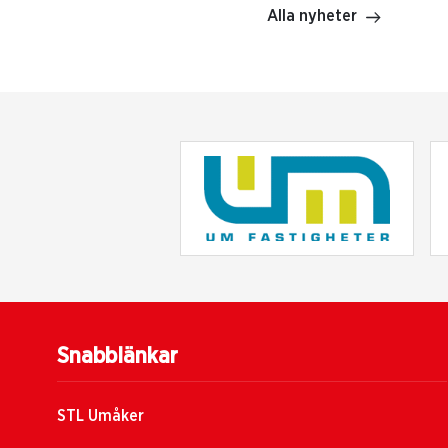
Alla nyheter
Snabblänkar
STL Umåker