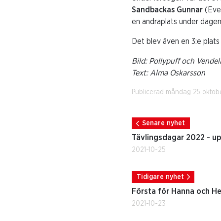
Sandbackas Gunnar
(Evel
en andraplats under dagen
Det blev även en 3:e plats
Bild: Pollypuff och Vende
Text: Alma Oskarsson
Publicerad måndag 25 oktob
Senare nyhet
Tävlingsdagar 2022 - u
2021-10-25
Tidigare nyhet
Första för Hanna och He
2021-10-23