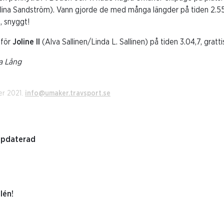
ina Sandström). Vann gjorde de med många längder på tiden 2.55
, snyggt!
 för
Joline II
(Alva Sallinen/Linda L. Sallinen) på tiden 3.04,7, gratti
la Lång
er 2021.
info@umaker.travsport.se
ppdaterad
lén!