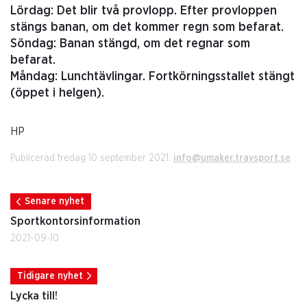
Lördag: Det blir två provlopp. Efter provloppen
stängs banan, om det kommer regn som befarat.
Söndag: Banan stängd, om det regnar som
befarat.
Måndag: Lunchtävlingar. Fortkörningsstallet stängt
(öppet i helgen).
HP
Publicerad fredag 10 september 2021.
info@umaker.travsport.se
Senare nyhet
Sportkontorsinformation
2021-09-10
Tidigare nyhet
Lycka till!