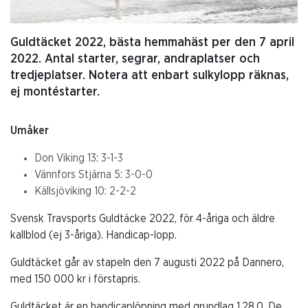
Guldtäcket 2022, bästa hemmahäst per den 7 april
2022. Antal starter, segrar, andraplatser och
tredjeplatser. Notera att enbart sulkylopp räknas,
ej montéstarter.
Umåker
Don Viking 13: 3-1-3
Vännfors Stjärna 5: 3-0-0
Källsjöviking 10: 2-2-2
Svensk Travsports Guldtäcke 2022, för 4-åriga och äldre
kallblod (ej 3-åriga). Handicap-lopp.
Guldtäcket går av stapeln den 7 augusti 2022 på Dannero,
med 150 000 kr i förstapris.
Guldtäcket är en handicaplöpning med grundlag 1.28,0. De