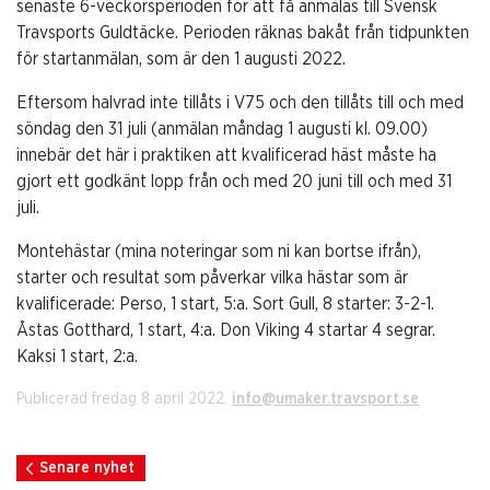
senaste 6-veckorsperioden för att få anmälas till Svensk
Travsports Guldtäcke. Perioden räknas bakåt från tidpunkten
för startanmälan, som är den 1 augusti 2022.
Eftersom halvrad inte tillåts i V75 och den tillåts till och med
söndag den 31 juli (anmälan måndag 1 augusti kl. 09.00)
innebär det här i praktiken att kvalificerad häst måste ha
gjort ett godkänt lopp från och med 20 juni till och med 31
juli.
Montehästar (mina noteringar som ni kan bortse ifrån),
starter och resultat som påverkar vilka hästar som är
kvalificerade: Perso, 1 start, 5:a. Sort Gull, 8 starter: 3-2-1.
Åstas Gotthard, 1 start, 4:a. Don Viking 4 startar 4 segrar.
Kaksi 1 start, 2:a.
Publicerad fredag 8 april 2022.
info@umaker.travsport.se
Senare nyhet