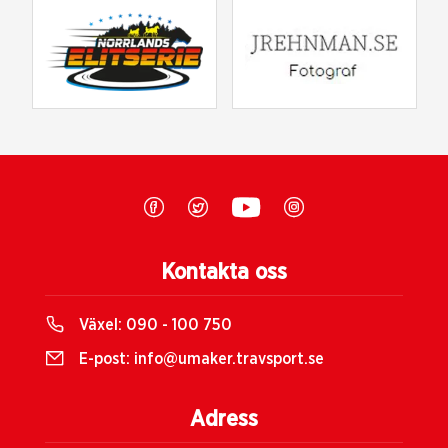
Kontakta oss
Växel:
090 - 100 750
E-post:
info@umaker.travsport.se
Adress