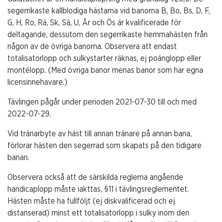
segerrikaste kallblodiga hästarna vid banorna B, Bo, Bs, D, F,
G, H, Ro, Rä, Sk, Sä, U, År och Ös är kvalificerade för
deltagande, dessutom den segerrikaste hemmahästen från
någon av de övriga banorna. Observera att endast
totalisatorlopp och sulkystarter räknas, ej poänglopp eller
montélopp. (Med övriga banor menas banor som har egna
licensinnehavare.)
Tävlingen pågår under perioden 2021-07-30 till och med
2022-07-29.
Vid tränarbyte av häst till annan tränare på annan bana,
förlorar hästen den segerrad som skapats på den tidigare
banan.
Observera också att de särskilda reglerna angående
handicaplopp måste iakttas, §11 i tävlingsreglementet.
Hästen måste ha fullföljt (ej diskvalificerad och ej
distanserad) minst ett totalisatorlopp i sulky inom den