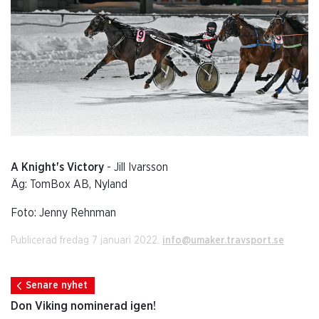
A Knight's Victory
- Jill Ivarsson
Äg: TomBox AB, Nyland
Foto: Jenny Rehnman
Publicerad fredag 7 januari 2022.
info@umaker.travsport.se
Senare nyhet
Don Viking nominerad igen!