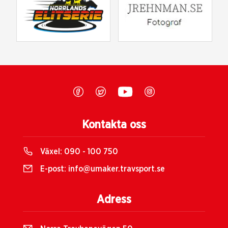
Kontakta oss
Växel:
090 - 100 750
E-post:
info@umaker.travsport.se
Adress