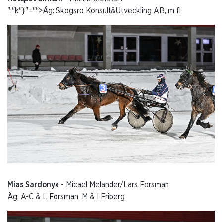
":"k"}"="">
Äg: Skogsro Konsult&Utveckling AB, m fl
Mias Sardonyx
- Micael Melander/Lars Forsman
Äg: A-C & L Forsman, M & I Friberg