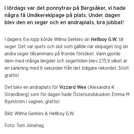
I lördags var det ponnytrav på Bergsåker, vi hade
några få Umåkerekipage på plats. Under dagen
blev den en seger och en andraplats, bra jobbat!
I dagens 6:e lopp körde Wilma Gerklev sin
Hellboy G.W.
till
seger. Det var spets och slut som gällde när ekipaget tog sin
andra seger tillsammans på 8:onde försöket. Vann gjorde
dem med många längder och segertiden blev 2.15,9 vilket är
en sänkning med 6 sekunder från det tidigare rekordet. Stort
grattis!
Det blev en andraplats för
Vizzard Wee
(Alexandra K
Strandberg) som för dagen hade Östersundskusken Emma M
Bjurström i vagnen, grattis!
Bild: Wilma Gerklev & Hellboy G.W.
Foto: Tom Jönehag