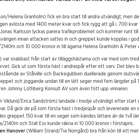
on/Helena Granholm) fick en bra start till andra utvändigt, men det
igen avlösta med 1400 meter kvar och fick rygg att gå i. 700 kvar
onas Karlsson lyckas parera trafikproblemet och kommer runt till
ngen innan attacken sattes in och greppet kunde kopplas i god t
a/2140m och 10 000 kronor in till ägarna Helena Granholm & Peter
) var snabbast från start av tilläggshästarna och var med som tre
vet. Gick ut som första häst i andraspår efter ett varv. Det blev br
estående av Stålville och Backegubben duellerade genom slutsvä
greppet och joggande undan till en lätt seger med fem längder på
garen Johnny Löthberg Konsult AV som även fött upp vinnaren.
n Viklund/Erica Sandström) landade i tredje utvändigt efter start 
var. Då gick de på som första häst i tredjespår och levererade en 
es greppet 150 kvar till en seger som kändes lättare än de två l
a/2140m och Stall Ess kunde räkna in 10 000 kronor i förstapris.
en Hanover
(William Strand/Tia Norrgård) bra från kön till ett me