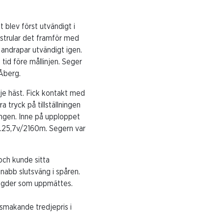
 blev först utvändigt i
 strular det framför med
 andrapar utvändigt igen.
id före mållinjen. Seger
 Åberg.
dje häst. Fick kontakt med
a tryck på tillställningen
ngen. Inne på upploppet
 1.25,7v/2160m. Segern var
och kunde sitta
snabb slutsväng i spåren.
ängder som uppmättes.
rsmakande tredjepris i