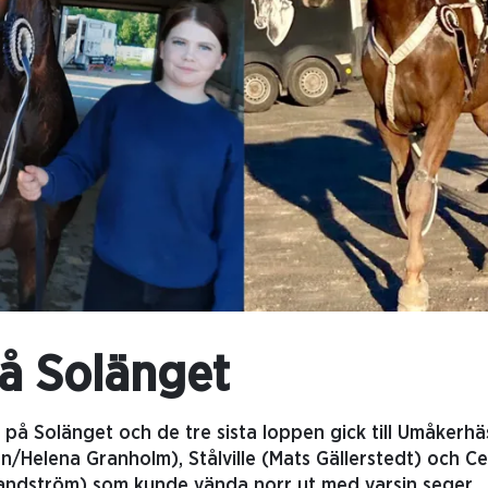
på Solänget
r på Solänget och de tre sista loppen gick till Umåkerhäs
n/Helena Granholm), Stålville (Mats Gällerstedt) och 
Sandström) som kunde vända norr ut med varsin seger.