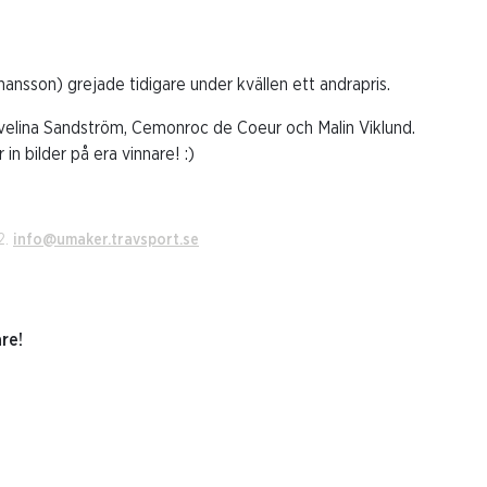
nsson) grejade tidigare under kvällen ett andrapris.
 Evelina Sandström, Cemonroc de Coeur och Malin Viklund.
in bilder på era vinnare! :)
2.
info@umaker.travsport.se
re!