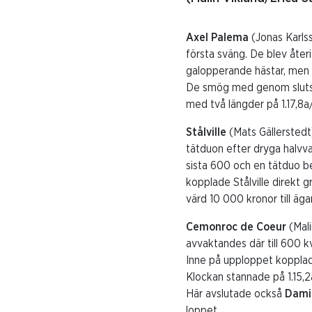
Axel Palema
(Jonas Karlss
första sväng. De blev åter
galopperande hästar, men J
De smög med genom slutsvä
med två längder på 1.17,8
Stålville
(Mats Gällerstedt
tätduon efter dryga halvvar
sista 600 och en tätduo b
kopplade Stålville direkt 
värd 10 000 kronor till ä
Cemonroc de Coeur
(Mali
avvaktandes där till 600 k
Inne på upploppet kopplad
Klockan stannade på 1.15,2
Här avslutade också
Dami
loppet.