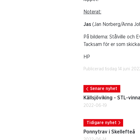
Noterat:
Jas
(Jan Norberg/Anna Joha
På bilderna: Stålville och
Tacksam för er som skickar 
HP
Publicerad tisdag 14 juni 202
Senare nyhet
Källsjöviking - STL-vinna
2022-06-19
Tidigare nyhet
Ponnytrav i Skellefteå
2022-06-14