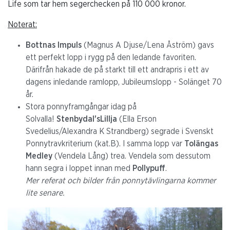
Life som tar hem segerchecken på 110 000 kronor.
Noterat:
Bottnas Impuls
(Magnus A Djuse/Lena Åström) gavs
ett perfekt lopp i rygg på den ledande favoriten.
Därifrån hakade de på starkt till ett andrapris i ett av
dagens inledande ramlopp, Jubileumslopp - Solänget 70
år.
Stora ponnyframgångar idag på
Solvalla!
Stenbydal'sLillja
(Ella Erson
Svedelius/Alexandra K Strandberg) segrade i Svenskt
Ponnytravkriterium (kat.B). I samma lopp var
Tolängas
Medley
(Vendela Lång) trea. Vendela som dessutom
hann segra i loppet innan med
Pollypuff
.
Mer referat och bilder från ponnytävlingarna kommer
lite senare.