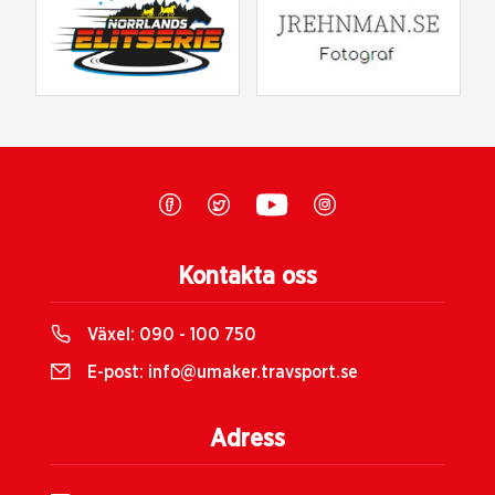
Kontakta oss
Växel:
090 - 100 750
E-post:
info@umaker.travsport.se
Adress