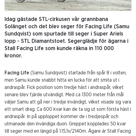
Idag gästade STL-cirkusen vår grannbana
Solänget och det blev seger för Facing Life (Samu
Sundqvist) som spurtade till seger i Super Ariels
lopp - STL Diamantstoet. Segerglädje för ägarna i
Stall Facing Life som kunde räkna in 110 000
kronor.
Facing Life
(Samu Sundqvist) startade från spår 8 i volten,
men Samu kunde snabbt hitta en lucka för att smita ut i
andraspår. Fick position som tredje häst i andraspår, vilket
senare blev fjärde utvändigt. Med ca 1300 meter från mål
väljer Samu att gå ner i tredje invändigt, vilket visade sig vara
ett smart drag. Ca 600 kvar kan de ta sig ut som första häst i
andraspår. In på upploppet kommer de i tredjespår och
utmanade den invändiga duon. Greppet kopplades 50 kvar
till seger med en längd på 1.15,1v/2140m. Ägare är Stall Facing