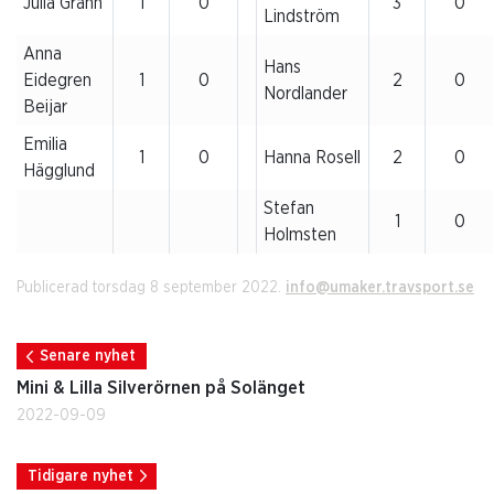
Julia Grahn
1
0
3
0
Lindström
Anna
Hans
Eidegren
1
0
2
0
Nordlander
Beijar
Emilia
1
0
Hanna Rosell
2
0
Hägglund
Stefan
1
0
Holmsten
Publicerad torsdag 8 september 2022.
info@umaker.travsport.se
Senare nyhet
Mini & Lilla Silverörnen på Solänget
2022-09-09
Tidigare nyhet