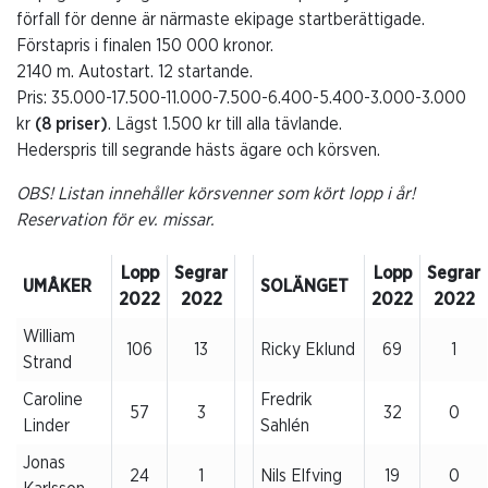
förfall för denne är närmaste ekipage startberättigade.
Förstapris i finalen 150 000 kronor.
2140 m. Autostart. 12 startande.
Pris: 35.000-17.500-11.000-7.500-6.400-5.400-3.000-3.000
kr
(8 priser)
. Lägst 1.500 kr till alla tävlande.
Hederspris till segrande hästs ägare och körsven.
OBS! Listan innehåller körsvenner som kört lopp i år!
Reservation för ev. missar.
Lopp
Segrar
Lopp
Segrar
UMÅKER
SOLÄNGET
2022
2022
2022
2022
William
106
13
Ricky Eklund
69
1
Strand
Caroline
Fredrik
57
3
32
0
Linder
Sahlén
Jonas
24
1
Nils Elfving
19
0