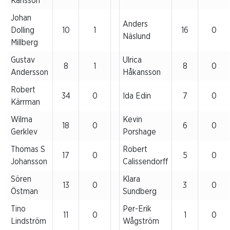
Karlsson
Johan
Anders
Dolling
10
1
16
0
Näslund
Millberg
Gustav
Ulrica
8
1
8
0
Andersson
Håkansson
Robert
34
0
Ida Edin
7
0
Kärrman
Wilma
Kevin
18
0
6
0
Gerklev
Porshage
Thomas S
Robert
17
0
5
0
Johansson
Calissendorff
Sören
Klara
13
0
3
0
Östman
Sundberg
Tino
Per-Erik
11
0
1
0
Lindström
Wågström