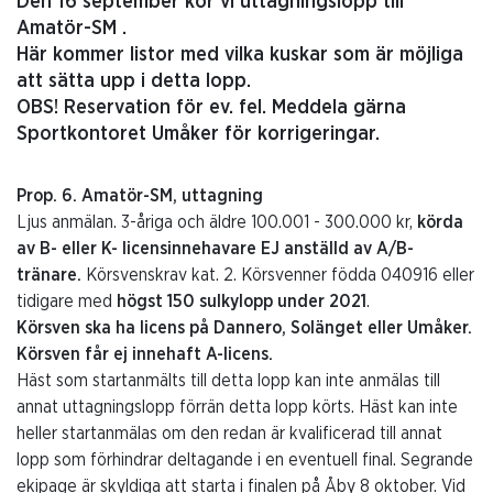
Den 16 september kör vi uttagningslopp till
Amatör-SM .
Här kommer listor med vilka kuskar som är möjliga
att sätta upp i detta lopp.
OBS! Reservation för ev. fel. Meddela gärna
Sportkontoret Umåker för korrigeringar.
Prop. 6. Amatör-SM, uttagning
Ljus anmälan. 3-åriga och äldre 100.001 - 300.000 kr,
körda
av B- eller K- licensinnehavare EJ anställd av A/B-
tränare.
Körsvenskrav kat. 2. Körsvenner födda 040916 eller
tidigare med
högst 150 sulkylopp under 2021
.
Körsven ska ha licens på Dannero, Solänget eller Umåker.
Körsven får ej innehaft A-licens.
Häst som startanmälts till detta lopp kan inte anmälas till
annat uttagningslopp förrän detta lopp körts. Häst kan inte
heller startanmälas om den redan är kvalificerad till annat
lopp som förhindrar deltagande i en eventuell final. Segrande
ekipage är skyldiga att starta i finalen på Åby 8 oktober. Vid