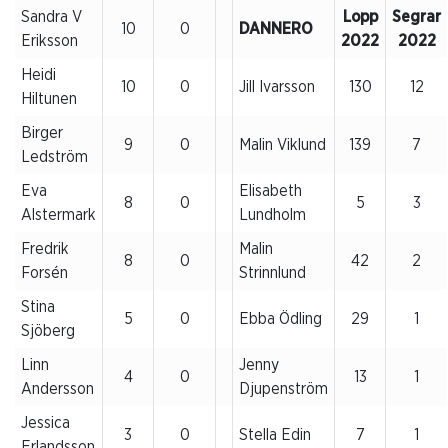
Sandra V
Lopp
Segrar
10
0
DANNERO
Eriksson
2022
2022
Heidi
10
0
Jill Ivarsson
130
12
Hiltunen
Birger
9
0
Malin Viklund
139
7
Ledström
Eva
Elisabeth
8
0
5
3
Alstermark
Lundholm
Fredrik
Malin
8
0
42
2
Forsén
Strinnlund
Stina
5
0
Ebba Ödling
29
1
Sjöberg
Linn
Jenny
4
0
13
1
Andersson
Djupenström
Jessica
3
0
Stella Edin
7
1
Erlandsson