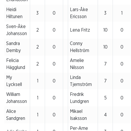
Heidi
Lars-Åke
3
0
3
1
Hiltunen
Ericsson
Sven-Åke
2
0
Lena Fritz
10
0
Johansson
Sandra
Conny
2
0
10
0
Demby
Hellström
Felicia
Amelie
2
0
7
0
Hägglund
Nilsson
My
Linda
1
0
7
0
Lycksell
Tjernström
William
Fredrik
1
0
5
0
Johansson
Lundgren
Alice
Mikael
1
0
4
0
Sandgren
Isaksson
Per-Arne