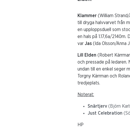
Klammer
(William Strand
till dryga halvvarvet från
en upploppsduell som stod
en hals på 1.17,6a/2140m. D
var
Jas
(Ida Olsson/Anna 
Lill Elden
(Robert Kärrman
och pressade på ledaren. N
undan till en enkel seger 
Torgny Kärrman och Rolan
tredjeplats.
Noterat:
Snärtjerv
(Björn Kar
Just Celebration
(Sö
HP