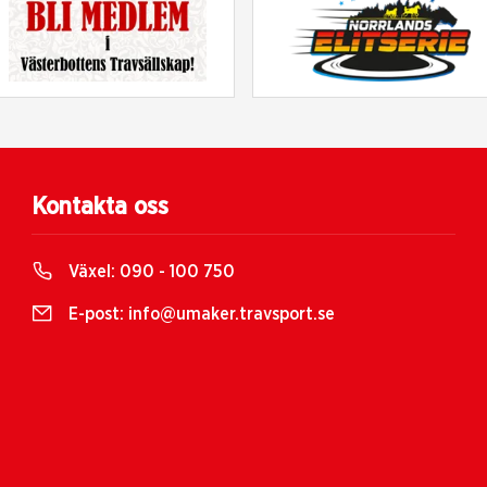
Kontakta oss
Växel:
090 - 100 750
E-post:
info@umaker.travsport.se