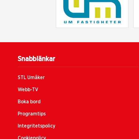
Snabblänkar
STL Umåker
Webb-TV
Boka bord
Programtips
Integritetspolicy
Cookiepolicy