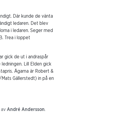
ändigt. Där kunde de vänta
ändigt ledaren. Det blev
orna i ledaren. Seger med
B. Trea i loppet
 gick de ut i andraspår
edningen. Lill Elden gick
stapris. Ägarna är Robert &
Mats Gällerstedt) in på en
d av
André Andersson
.