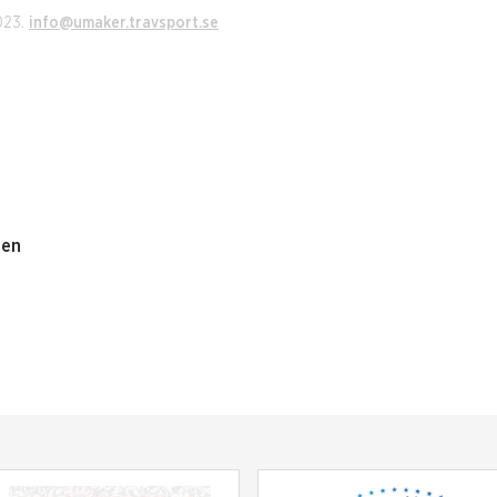
2023.
info@umaker.travsport.se
den