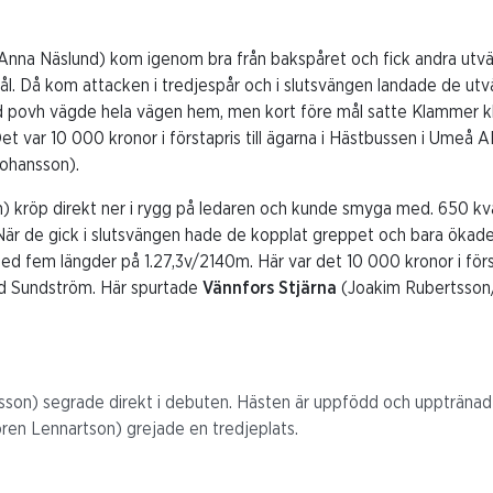
/Anna Näslund) kom igenom bra från bakspåret och fick andra utv
 mål. Då kom attacken i tredjespår och i slutsvängen landade de utv
 povh vägde hela vägen hem, men kort före mål satte Klammer kl
et var 10 000 kronor i förstapris till ägarna i Hästbussen i Umeå A
Johansson).
) kröp direkt ner i rygg på ledaren och kunde smyga med. 650 kvar
är de gick i slutsvängen hade de kopplat greppet och bara ökade l
med fem längder på 1.27,3v/2140m. Här var det 10 000 kronor i för
d Sundström. Här spurtade
Vännfors Stjärna
(Joakim Rubertsson/
lsson) segrade direkt i debuten. Hästen är uppfödd och uppträna
ren Lennartson) grejade en tredjeplats.