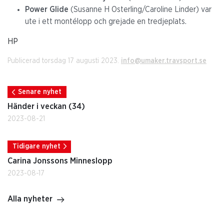
Power Glide
(Susanne H Osterling/Caroline Linder) var
ute i ett montélopp och grejade en tredjeplats.
HP
Publicerad torsdag 17 augusti 2023.
info@umaker.travsport.se
Senare nyhet
Händer i veckan (34)
2023-08-21
Tidigare nyhet
Carina Jonssons Minneslopp
2023-08-17
Alla nyheter