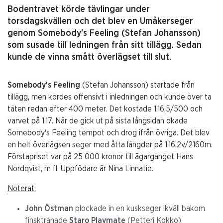
Bodentravet körde tävlingar under
torsdagskvällen och det blev en Umåkerseger
genom Somebody's Feeling (Stefan Johansson)
som susade till ledningen från sitt tillägg. Sedan
kunde de vinna smått överlägset till slut.
Somebody's Feeling
(Stefan Johansson) startade från
tillägg, men kördes offensivt i inledningen och kunde över ta
täten redan efter 400 meter. Det kostade 1.16,5/500 och
varvet på 1.17. När de gick ut på sista långsidan ökade
Somebody's Feeling tempot och drog ifrån övriga. Det blev
en helt överlägsen seger med åtta längder på 1.16,2v/2160m.
Förstapriset var på 25 000 kronor till ägargänget Hans
Nordqvist, m fl. Uppfödare är Nina Linnatie.
Noterat:
John Östman
plockade in en kuskseger ikväll bakom
finsktränade
Staro Playmate
(Petteri Kokko).