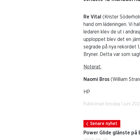
Re Vital
(Krister Söderho
hand om lädeningen. Vi hal
ledaren klev de ut i andr
upploppet blev det en jämn
segrade på nya rekordet 1.
Bryner. Detta var som sag
Noterat:
Naomi Bros
(William Stran
HP
Publicerad torsdag 1 juni 20
Senare nyhet
Power Glide glänste på