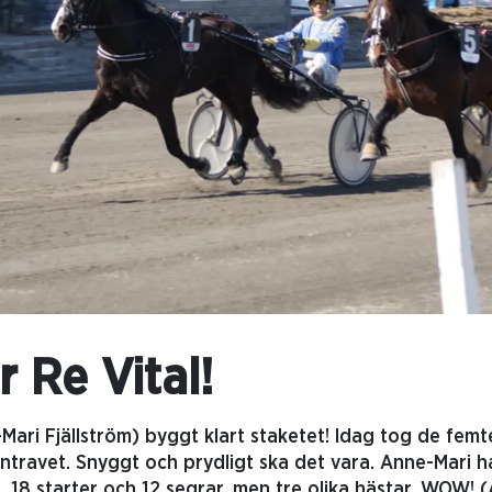
r Re Vital!
Mari Fjällström) byggt klart staketet! Idag tog de fem
travet. Snyggt och prydligt ska det vara. Anne-Mari ha
18 starter och 12 segrar, men tre olika hästar. WOW! (