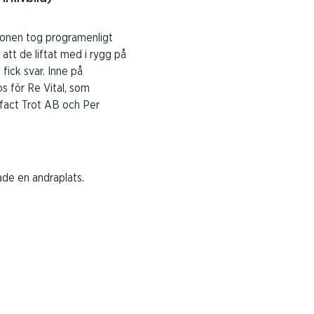
sonen tog programenligt
att de liftat med i rygg på
ick svar. Inne på
s för Re Vital, som
dfact Trot AB och Per
jade en andraplats.