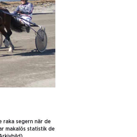
te raka segern när de
r makalös statistik de
Arkivbild)