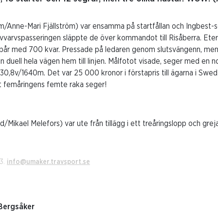
lm/Anne-Mari Fjällström) var ensamma på startfållan och Ingbest-
vvarvspasseringen släppte de över kommandot till Risåberra. Eter 
aspår med 700 kvar. Pressade på ledaren genom slutsvängenn, men f
 duell hela vägen hem till linjen. Målfotot visade, seger med en no
30,8v/1640m. Det var 25 000 kronor i förstapris till ägarna i Swe
t femåringens femte raka seger!
d/Mikael Melefors) var ute från tillägg i ett treåringslopp och gre
23.
info@umaker.travsport.se
 Bergsåker