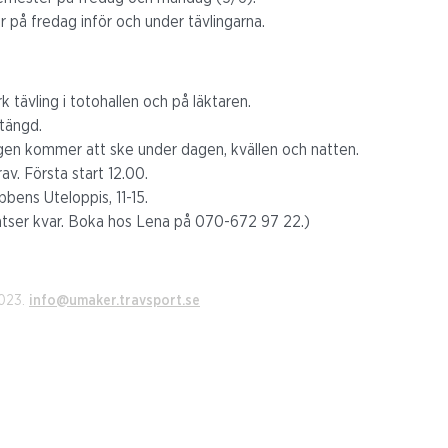
r på fredag inför och under tävlingarna.
tävling i totohallen och på läktaren.
tängd.
gen kommer att ske under dagen, kvällen och natten.
av. Första start 12.00.
bens Uteloppis, 11-15.
latser kvar. Boka hos Lena på 070-672 97 22.)
2023.
info@umaker.travsport.se