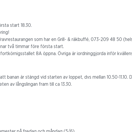
rsta start 18.30.
ering!
ravrestaurangen som har en Grill- & räkbuffé, 073-209 48 50 (hel
ar två timmar före första start.
 fortkörnigsstallet 8A öppna. Övriga är iordninggjorda inför kvällens
 att banan är stängd vid starten av loppet, dvs mellan 10.50-11.10.
eten av långslingan fram till ca 13.30.
3
emester på fredag och måndag (5/6).