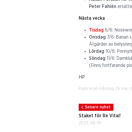
Peter Fahlén
ersätte
Nästa vecka
Tisdag
6/6: Nosework 
Onsdag
7/6: Banan s
Åtgärder av belysnin
Lördag
10/6: Ponnytr
Söndag
11/6: Damklub
(Finns fortfarande p
HP
Publicerad måndag 29 maj 
Senare nyhet
Staket för Re Vital!
2023-06-01