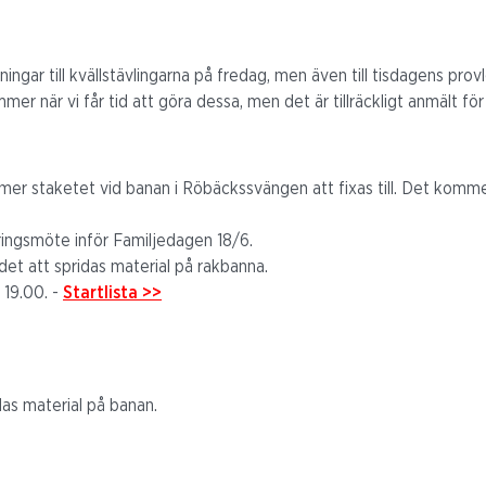
ningar till kvällstävlingarna på fredag, men även till tisdagens pro
er när vi får tid att göra dessa, men det är tillräckligt anmält för
er staketet vid banan i Röbäckssvängen att fixas till. Det kommer
ringsmöte inför Familjedagen 18/6.
et att spridas material på rakbanna.
 19.00. -
Startlista >>
as material på banan.