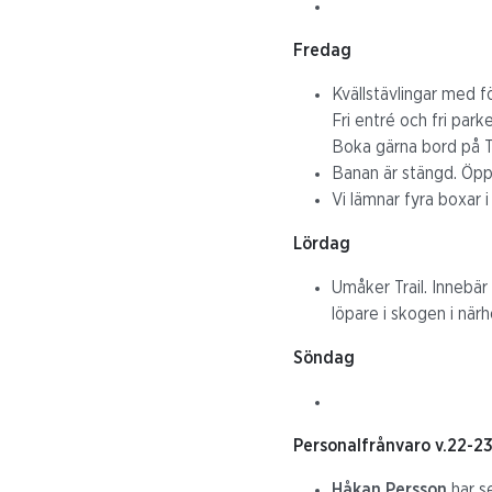
Fredag
Kvällstävlingar med fö
Fri entré och fri park
Boka gärna bord på T
Banan är stängd. Öppn
Vi lämnar fyra boxar i
Lördag
Umåker Trail. Innebär
löpare i skogen i närh
Söndag
Personalfrånvaro v.22-2
Håkan Persson
har s