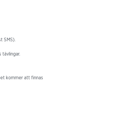
st SMS).
 tävlingar.
 Det kommer att finnas