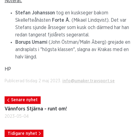
Noterat:
Stefan Johansson
tog en kuskseger bakom
Skellefteåhästen
Forte Å.
(Mikael Lindqvist). Det var
Stefans sjunde årsseger som kusk och därmed har han
redan tangerat fjolårets segerantal.
Borups Umami
(John Östman/Malin Åberg) grejade en
andraplats i "högsta klassen", slagna av Krakas med en
halv längd.
HP
Publicerad tisdag 2 maj 2023.
info@umaker.travsport.se
Senare nyhet
Vännfors Stjärna - runt om!
2023-05-04
Tidigare nyhet