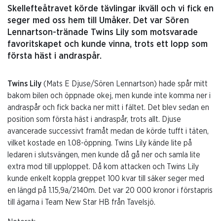
Skellefteåtravet körde tävlingar ikväll och vi fick en
seger med oss hem till Umåker. Det var Sören
Lennartson-tränade Twins Lily som motsvarade
favoritskapet och kunde vinna, trots ett lopp som
första häst i andraspår.
Twins Lily
(Mats E Djuse/Sören Lennartson) hade spår mitt
bakom bilen och öppnade okej, men kunde inte komma ner i
andraspår och fick backa ner mitt i fältet. Det blev sedan en
position som första häst i andraspår, trots allt. Djuse
avancerade successivt framåt medan de körde tufft i täten,
vilket kostade en 1.08-öppning. Twins Lily kände lite på
ledaren i slutsvängen, men kunde då gå ner och samla lite
extra mod till upploppet. Då kom attacken och Twins Lily
kunde enkelt koppla greppet 100 kvar till säker seger med
en längd på 1.15,9a/2140m. Det var 20 000 kronor i förstapris
till ägarna i Team New Star HB från Tavelsjö.