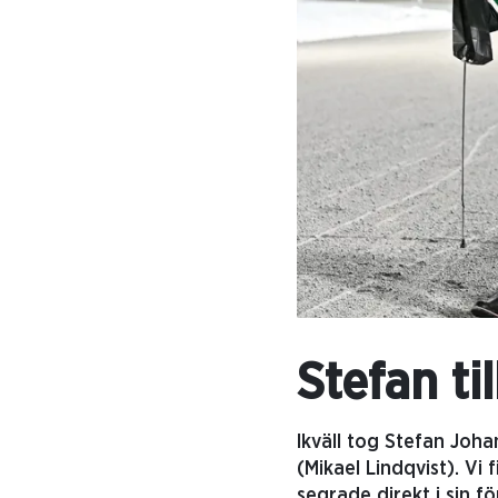
Stefan til
Ikväll tog Stefan Joh
(Mikael Lindqvist). V
segrade direkt i sin f