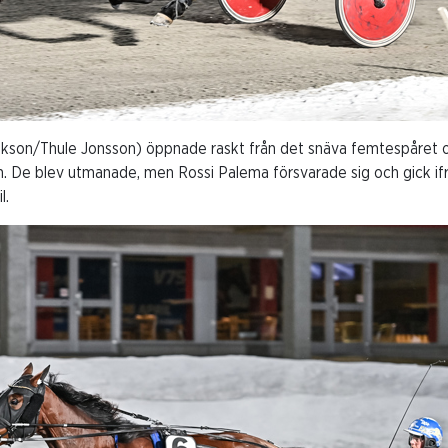
rikson/Thule Jonsson) öppnade raskt från det snäva femtespåret oc
. De blev utmanade, men Rossi Palema försvarade sig och gick ifr
l.