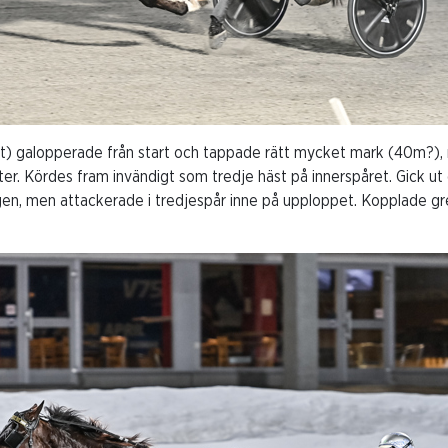
) galopperade från start och tappade rätt mycket mark (40m?), m
er. Kördes fram invändigt som tredje häst på innerspåret. Gick ut 
en, men attackerade i tredjespår inne på upploppet. Kopplade gre