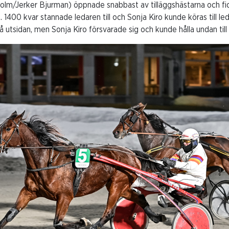
holm/Jerker Bjurman) öppnade snabbast av tilläggshästarna och fic
 1400 kvar stannade ledaren till och Sonja Kiro kunde köras till le
utsidan, men Sonja Kiro försvarade sig och kunde hålla undan till