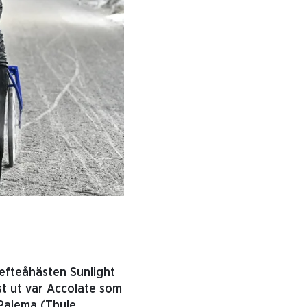
lefteåhästen Sunlight
st ut var Accolate som
 Palema (Thule