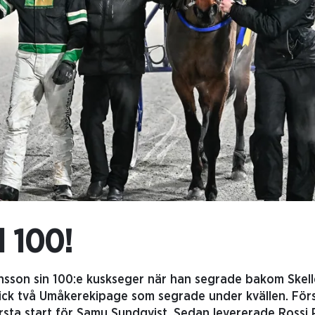
l 100!
ansson sin 100:e kuskseger när han segrade bakom Skel
i fick två Umåkerekipage som segrade under kvällen. För
örsta start för Samu Sundqvist. Sedan levererade Rossi