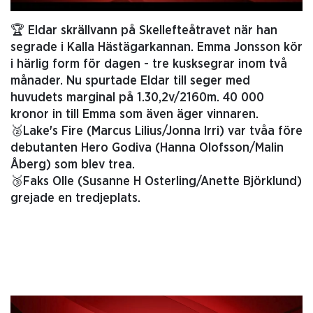
🏆 Eldar skrällvann på Skellefteåtravet när han
segrade i Kalla Hästägarkannan. Emma Jonsson kör
i härlig form för dagen - tre kusksegrar inom två
månader. Nu spurtade Eldar till seger med
huvudets marginal på 1.30,2v/2160m. 40 000
kronor in till Emma som även äger vinnaren.
🥈Lake's Fire (Marcus Lilius/Jonna Irri) var tvåa före
debutanten Hero Godiva (Hanna Olofsson/Malin
Åberg) som blev trea.
🥉Faks Olle (Susanne H Osterling/Anette Björklund)
grejade en tredjeplats.