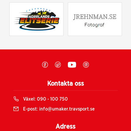
Kontakta oss
Växel:
090 - 100 750
E-post:
info@umaker.travsport.se
Adress