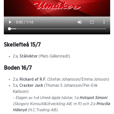
Skellefteå 15/7
2:a,
Stålviktor
(Mats Gällerstedt)
Boden 16/7
2:a,
Rickard af R.F.
(Stefan Johansson/Emma Jonsson)
3:a,
Cracker Jack
(Thomas S Johansson/Per-Erik
Karlsson)
- Slagen av två Umeå-ägda hästar, 1:a
Hotspot Simoni
(Skogsro Konsult&Utveckling AB, m fl) och 2:a
Priscilla
Håleryd
(H.C.Trading AB).