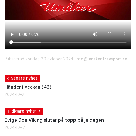
Publicerad söndag 20 oktober 2024.
info@umaker.travsport.se
Senare nyhet
Händer i veckan (43)
2024-10-21
Tidigare nyhet
Evige Don Viking slutar på topp på juldagen
2024-10-17