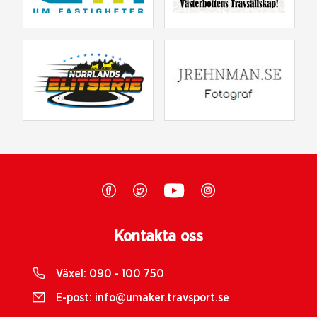
Kontakta oss
Växel:
090 - 100 750
E-post:
info@umaker.travsport.se