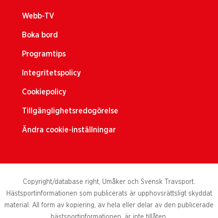
Webb-TV
Boka bord
Programtips
Integritetspolicy
Cookiepolicy
Tillgänglighetsredogörelse
Ändra cookie-inställningar
Copyright/database right, Umåker och Svensk Travsport.
Hästsportinformationen som publicerats är upphovsrättsligt skyddat
material. All form av kopiering, av hela eller delar av den publicerade
hästsportinformationen, är inte tillåten.