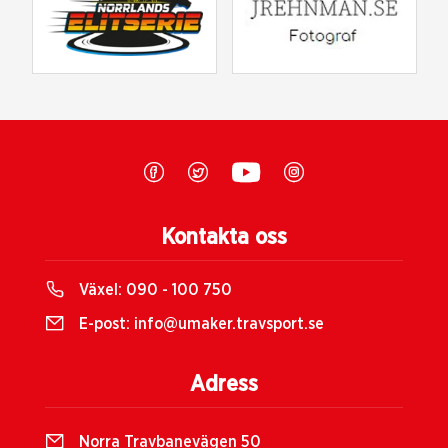
Kontakta oss
Växel:
090 - 100 750
E-post:
info@umaker.travsport.se
Adress
Norra Travbanevägen 50