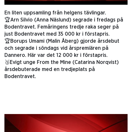
En liten uppsamling från helgens tävlingar.
🏆Arn Silvio (Anna Näslund) segrade i fredags på
Bodentravet. Femåringens tredje raka seger på
just Bodentravet med 35 000 kr i förstapris.
🏆Borups Umami (Malin Åberg) gjorde årsdebut
och segrade i söndags vid årspremiären på
Dannero. Här var det 12 000 kr i förstapris.
🥉Evigt unge From the Mine (Catarina Norqvist)
årsdebuterade med en tredjeplats på
Bodentravet.