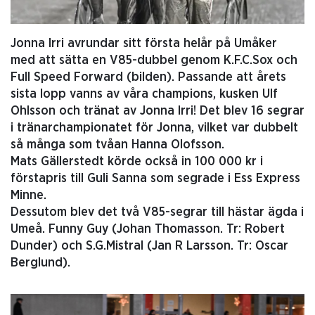
Jonna Irri avrundar sitt första helår på Umåker
med att sätta en V85-dubbel genom K.F.C.Sox och
Full Speed Forward (bilden). Passande att årets
sista lopp vanns av våra champions, kusken Ulf
Ohlsson och tränat av Jonna Irri! Det blev 16 segrar
i tränarchampionatet för Jonna, vilket var dubbelt
så många som tvåan Hanna Olofsson.
Mats Gällerstedt körde också in 100 000 kr i
förstapris till Guli Sanna som segrade i Ess Express
Minne.
Dessutom blev det två V85-segrar till hästar ägda i
Umeå. Funny Guy (Johan Thomasson. Tr: Robert
Dunder) och S.G.Mistral (Jan R Larsson. Tr: Oscar
Berglund).