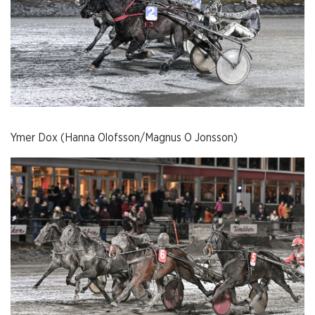
Ymer Dox (Hanna Olofsson/Magnus O Jonsson)