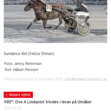
Sundance Kid (Felicia Öhman)
Foto: Jenny Rehnman
Text: Håkan Persson
Publicerad torsdag 25 december 2025.
info@umaker.travsport.se
Senare nyhet
V85®: Ove A Lindqvist trivdes i leran på Umåker
2025-12-25