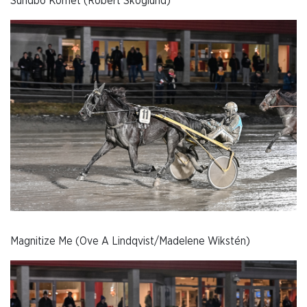
Sundbo Komet (Robert Skoglund)
Magnitize Me (Ove A Lindqvist/Madelene Wikstén)