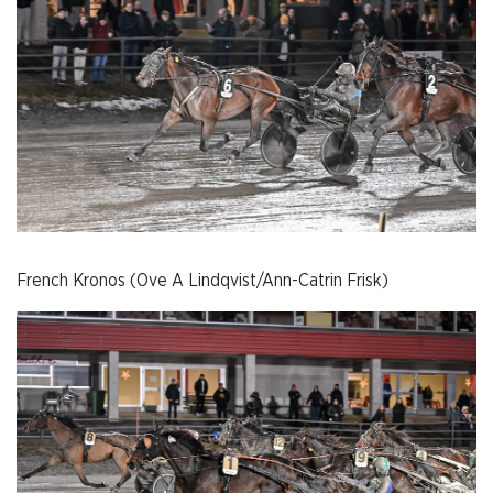
French Kronos (Ove A Lindqvist/Ann-Catrin Frisk)