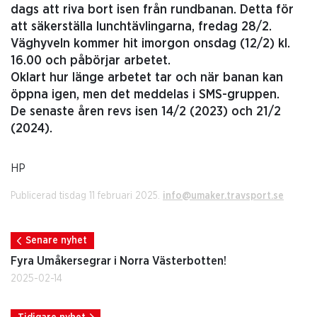
dags att riva bort isen från rundbanan. Detta för
att säkerställa lunchtävlingarna, fredag 28/2.
Väghyveln kommer hit imorgon onsdag (12/2) kl.
16.00 och påbörjar arbetet.
Oklart hur länge arbetet tar och när banan kan
öppna igen, men det meddelas i SMS-gruppen.
De senaste åren revs isen 14/2 (2023) och 21/2
(2024).
HP
Publicerad tisdag 11 februari 2025.
info@umaker.travsport.se
Senare nyhet
Fyra Umåkersegrar i Norra Västerbotten!
2025-02-14