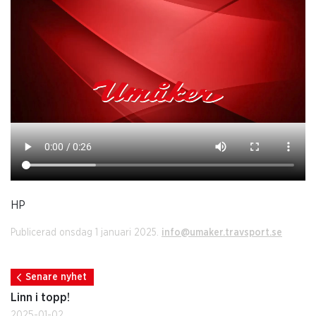
HP
Publicerad onsdag 1 januari 2025.
info@umaker.travsport.se
Senare nyhet
Linn i topp!
2025-01-02