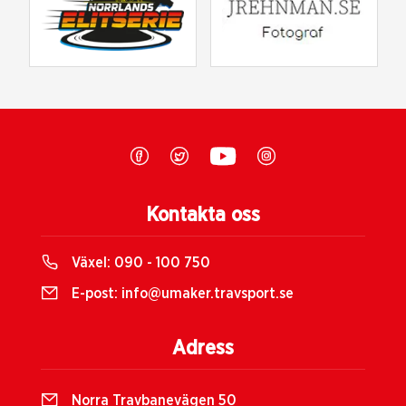
Kontakta oss
Växel:
090 - 100 750
E-post:
info@umaker.travsport.se
Adress
Norra Travbanevägen 50