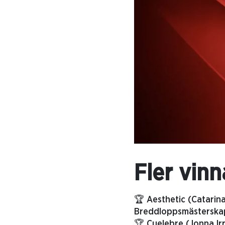
Fler vinn
🏆 Aesthetic (Catarina
Breddloppsmästerskap
🏆 Cuelebre (Jonna Ir