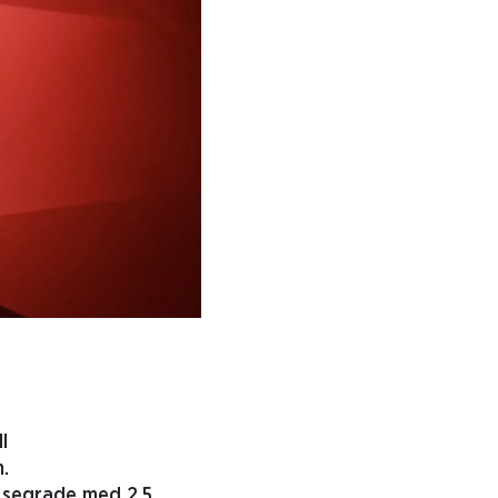
l
.
n segrade med 2,5