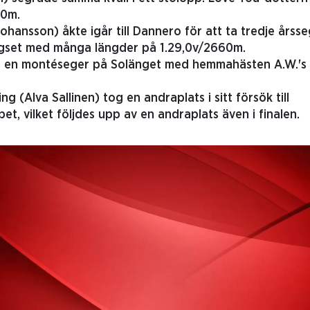
80m.
ohansson) åkte igår till Dannero för att ta tredje års
gset med många längder på 1.29,0v/2660m.
g en montéseger på Solänget med hemmahästen A.W.'s F
g (Alva Sallinen) tog en andraplats i sitt försök till
, vilket följdes upp av en andraplats även i finalen.