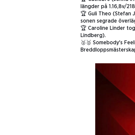
längder på 1.16,8v/21
🏆 Guli Theo (Stefan J
sonen segrade överlä
🏆 Caroline Linder to
Lindberg).
🥈🥈 Somebody's Feelin
Breddloppsmästerskapet