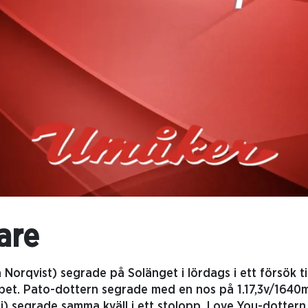
are
 Norqvist) segrade på Solänget i lördags i ett försök til
et. Pato-dottern segrade med en nos på 1.17,3v/1640m
ri) segrade samma kväll i ett stolopp. Love You-dotter