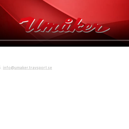
5.
info@umaker.travsport.se