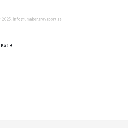
r 2025.
info@umaker.travsport.se
 Kat B