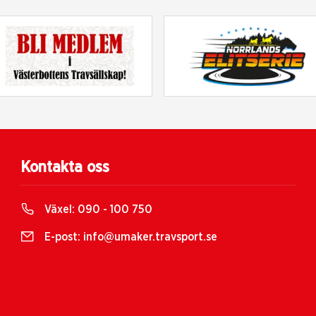
Kontakta oss
Växel:
090 - 100 750
E-post:
info@umaker.travsport.se