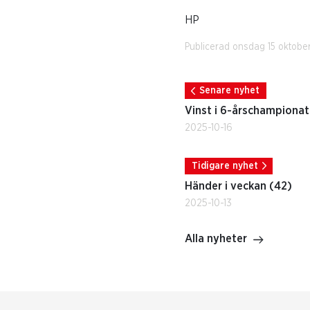
HP
Publicerad onsdag 15 oktobe
Senare nyhet
Vinst i 6-årschampionat
2025-10-16
Tidigare nyhet
Händer i veckan (42)
2025-10-13
Alla nyheter