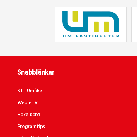
Snabblänkar
STL Umåker
Webb-TV
Boka bord
Programtips