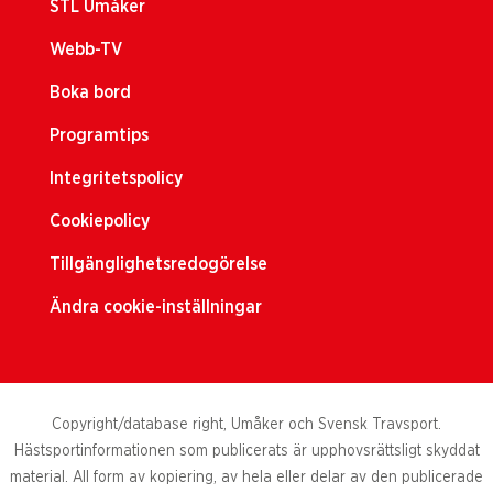
STL Umåker
Webb-TV
Boka bord
Programtips
Integritetspolicy
Cookiepolicy
Tillgänglighetsredogörelse
Ändra cookie-inställningar
Copyright/database right, Umåker och Svensk Travsport.
Hästsportinformationen som publicerats är upphovsrättsligt skyddat
material. All form av kopiering, av hela eller delar av den publicerade