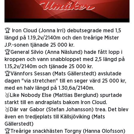
🏆 Iron Cloud (Jonna Irri) debutsegrade med 1,5
längd på 1.19,2v/2140m och den treårige Mister
J.P.-sonen tjänade 25 000 kr.
🏆General Silvio (Anna Näslund) hade fått lopp i
kroppen och vann snabbloppet med 2,5 längd på
1.15,2v/2140m och tjänade 25 000 kr.
🏆Vännfors Sessan (Mats Gällerstedt) avslutade
dagen "via stretchen" till en seger värd 25 000 kr,
med en halv längd på 1.30,6a/2140m.
🥈Like Nobody Else (Mattias Berglund) spurtade
starkt till en andraplats bakom Iron Cloud.
🥉Där var Gabor (Stefan Johansson) trea. Det blev
även en tredjeplats till Källsjöviking (Mats
Gällerstedt)
🏆Treårige snackhästen Torgny (Hanna Olofsson)