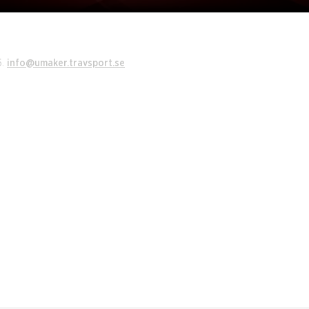
6.
info@umaker.travsport.se