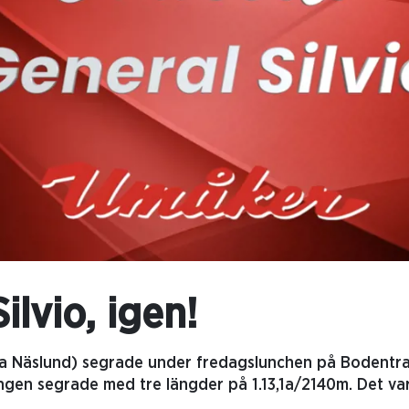
ilvio, igen!
nna Näslund) segrade under fredagslunchen på Bodentr
ingen segrade med tre längder på 1.13,1a/2140m. Det va