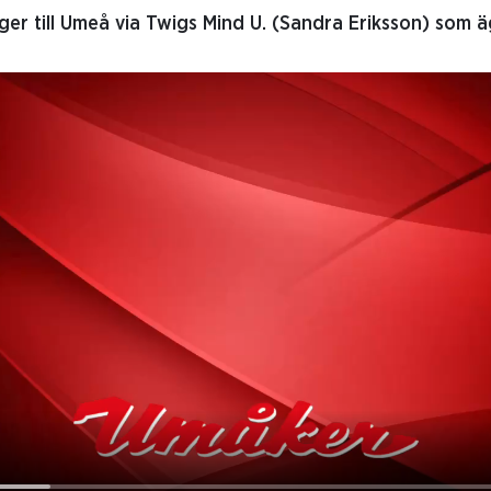
er till Umeå via Twigs Mind U. (Sandra Eriksson) som äg