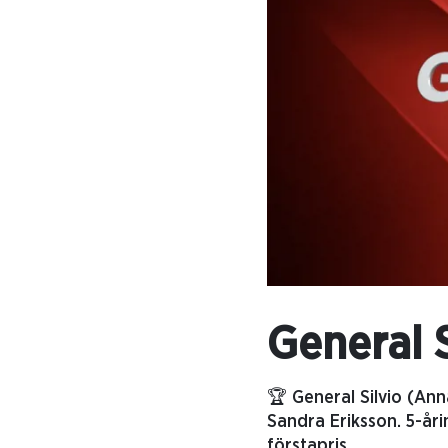
General S
🏆 General Silvio (A
Sandra Eriksson. 5-år
förstapris.