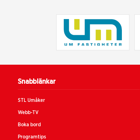
Snabblänkar
STL Umåker
Webb-TV
Boka bord
Programtips