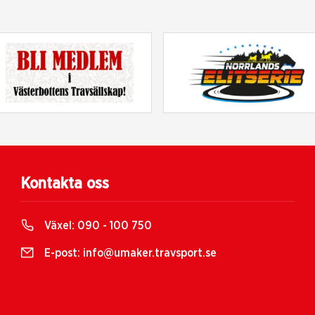
Kontakta oss
Växel:
090 - 100 750
E-post:
info@umaker.travsport.se