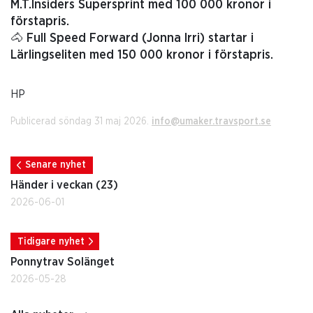
M.T.Insiders Supersprint med 100 000 kronor i
förstapris.
🐴 Full Speed Forward (Jonna Irri) startar i
Lärlingseliten med 150 000 kronor i förstapris.
HP
Publicerad söndag 31 maj 2026.
info@umaker.travsport.se
Senare nyhet
Händer i veckan (23)
2026-06-01
Tidigare nyhet
Ponnytrav Solänget
2026-05-28