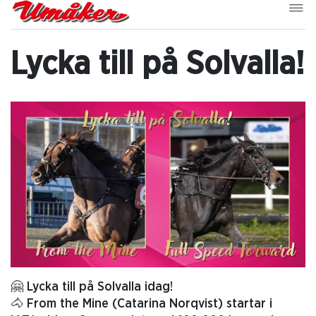
Lycka till på Solvalla!
🤗 Lycka till på Solvalla idag!
🐴 From the Mine (Catarina Norqvist) startar i