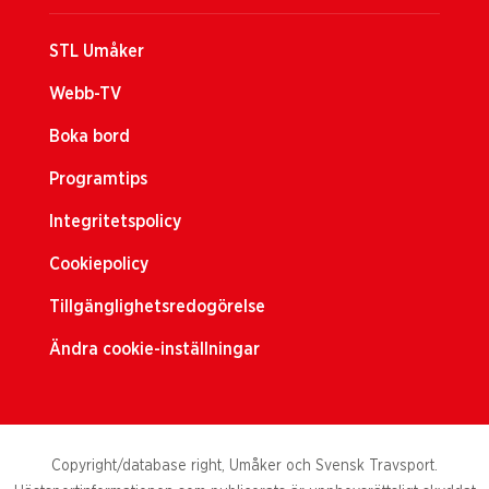
STL Umåker
Webb-TV
Boka bord
Programtips
Integritetspolicy
Cookiepolicy
Tillgänglighetsredogörelse
Ändra cookie-inställningar
Copyright/database right, Umåker och Svensk Travsport.