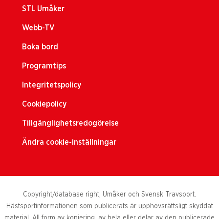
STL Umåker
Webb-TV
Boka bord
Programtips
Integritetspolicy
Cookiepolicy
Tillgänglighetsredogörelse
Ändra cookie-inställningar
Copyright/database right, Umåker och Svensk Travsport.
Hästsportinformationen som publicerats är upphovsrättsligt skyddat
material. All form av kopiering, av hela eller delar av den publicerade