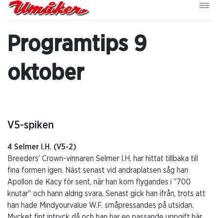
Programtips 9
oktober
V5-spiken
4 Selmer I.H. (V5-2)
Breeders’ Crown-vinnaren Selmer I.H. har hittat tillbaka till
fina formen igen. Näst senast vid andraplatsen såg han
Apollon de Kacy för sent, när han kom flygandes i ”700
knutar” och hann aldrig svara. Senast gick han ifrån, trots att
han hade Mindyourvalue W.F. småpressandes på utsidan.
Mycket fint intryck då och han har en passande uppgift här.