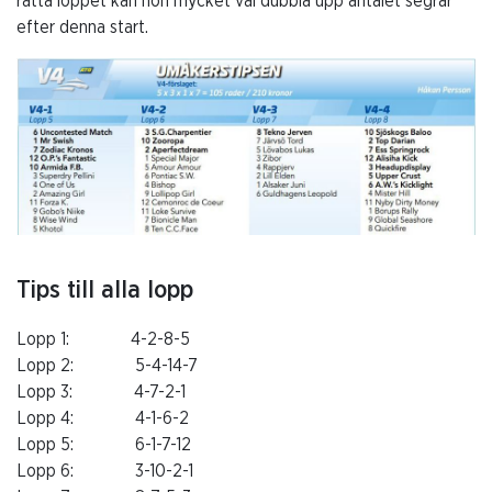
rätta loppet kan hon mycket väl dubbla upp antalet segrar
efter denna start.
Tips till alla lopp
Lopp 1: 4-2-8-5
Lopp 2: 5-4-14-7
Lopp 3: 4-7-2-1
Lopp 4: 4-1-6-2
Lopp 5: 6-1-7-12
Lopp 6: 3-10-2-1