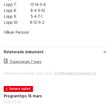
Lopp 7: 13-14-9-6
Lopp 8: 8-4-9-10
Lopp 9: 5-4-7-1
Lopp 10: 8-12-9-2
Håkan Persson
Relaterade dokument
Travprogram 7 mars
Publicerad måndag 1 mars 2021.
info@umaker.travsport.se
Senare nyhet
Programtips 16 mars
2021-03-10