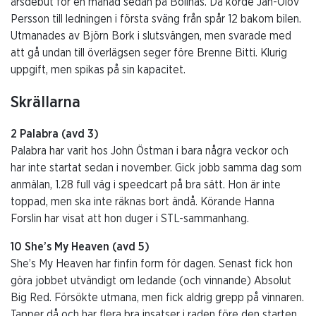
årsdebut för en månad sedan på Bollnäs. Då körde Jan-Olov
Persson till ledningen i första sväng från spår 12 bakom bilen.
Utmanades av Björn Bork i slutsvängen, men svarade med
att gå undan till överlägsen seger före Brenne Bitti. Klurig
uppgift, men spikas på sin kapacitet.
Skrällarna
2 Palabra (avd 3)
Palabra har varit hos John Östman i bara några veckor och
har inte startat sedan i november. Gick jobb samma dag som
anmälan, 1.28 full väg i speedcart på bra sätt. Hon är inte
toppad, men ska inte räknas bort ändå. Körande Hanna
Forslin har visat att hon duger i STL-sammanhang.
10 She’s My Heaven (avd 5)
She’s My Heaven har finfin form för dagen. Senast fick hon
göra jobbet utvändigt om ledande (och vinnande) Absolut
Big Red. Försökte utmana, men fick aldrig grepp på vinnaren.
Tapper då och har flera bra insatser i raden före den starten